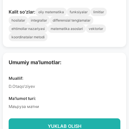
Kalit so'zlar:
oliy matematika
funksiyalar
limitlar
hosilalar
integrallar
differensial tenglamalar
ehtimollar nazariyasi
matematika asoslari
vektorlar
koordinatalar metodi
Umumiy ma'lumotlar:
Muallif:
D.Otaqo'ziyev
Ma'lumot turi:
Маъруза матни
YUKLAB OLISH