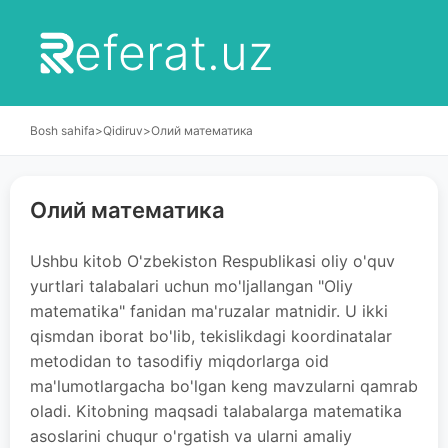
eferat.uz
Bosh sahifa
>
Qidiruv
>
Олий математика
Олий математика
Ushbu kitob O'zbekiston Respublikasi oliy o'quv
yurtlari talabalari uchun mo'ljallangan "Oliy
matematika" fanidan ma'ruzalar matnidir. U ikki
qismdan iborat bo'lib, tekislikdagi koordinatalar
metodidan to tasodifiy miqdorlarga oid
ma'lumotlargacha bo'lgan keng mavzularni qamrab
oladi. Kitobning maqsadi talabalarga matematika
asoslarini chuqur o'rgatish va ularni amaliy