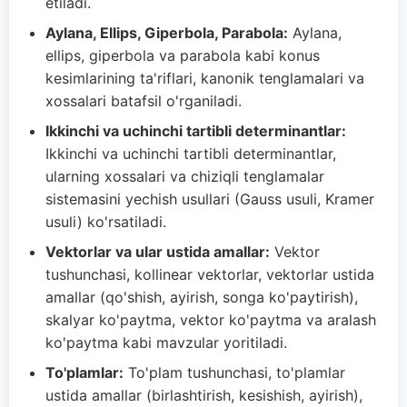
etiladi.
Aylana, Ellips, Giperbola, Parabola:
Aylana,
ellips, giperbola va parabola kabi konus
kesimlarining ta'riflari, kanonik tenglamalari va
xossalari batafsil o'rganiladi.
Ikkinchi va uchinchi tartibli determinantlar:
Ikkinchi va uchinchi tartibli determinantlar,
ularning xossalari va chiziqli tenglamalar
sistemasini yechish usullari (Gauss usuli, Kramer
usuli) ko'rsatiladi.
Vektorlar va ular ustida amallar:
Vektor
tushunchasi, kollinear vektorlar, vektorlar ustida
amallar (qo'shish, ayirish, songa ko'paytirish),
skalyar ko'paytma, vektor ko'paytma va aralash
ko'paytma kabi mavzular yoritiladi.
To'plamlar:
To'plam tushunchasi, to'plamlar
ustida amallar (birlashtirish, kesishish, ayirish),