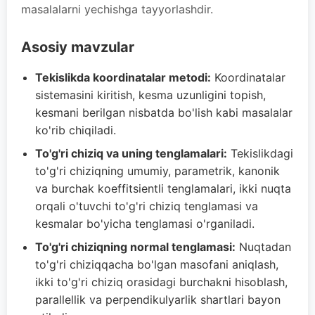
masalalarni yechishga tayyorlashdir.
Asosiy mavzular
Tekislikda koordinatalar metodi:
Koordinatalar
sistemasini kiritish, kesma uzunligini topish,
kesmani berilgan nisbatda bo'lish kabi masalalar
ko'rib chiqiladi.
To'g'ri chiziq va uning tenglamalari:
Tekislikdagi
to'g'ri chiziqning umumiy, parametrik, kanonik
va burchak koeffitsientli tenglamalari, ikki nuqta
orqali o'tuvchi to'g'ri chiziq tenglamasi va
kesmalar bo'yicha tenglamasi o'rganiladi.
To'g'ri chiziqning normal tenglamasi:
Nuqtadan
to'g'ri chiziqqacha bo'lgan masofani aniqlash,
ikki to'g'ri chiziq orasidagi burchakni hisoblash,
parallellik va perpendikulyarlik shartlari bayon