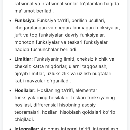
ratsional va irratsional sonlar to'plamlari haqida
ma'lumot beriladi.
Funksiya:
Funksiya ta'rifi, berilish usullari,
chegaralangan va chegaralanmagan funksiyalar,
juft va toq funksiyalar, davriy funksiyalar,
monoton funksiyalar va teskari funksiyalar
haqida tushunchalar beriladi.
Limitlar:
Funksiyaning limiti, cheksiz kichik va
cheksiz katta miqdorlar, ularni taqqoslash,
ajoyib limitlar, uzluksizlik va uzilish nuqtalari
kabi mavzular o'rganiladi.
Hosilalar:
Hosilaning ta'rifi, elementar
funksiyalarning hosilalari, teskari funksiyaning
hosilasi, differensial hisobning asosiy
teoremalari, hosilani hisoblash qoidalari ko'rib
chiqiladi.
Integrallar:
Aniqmas integral ta'rifi, integrallash