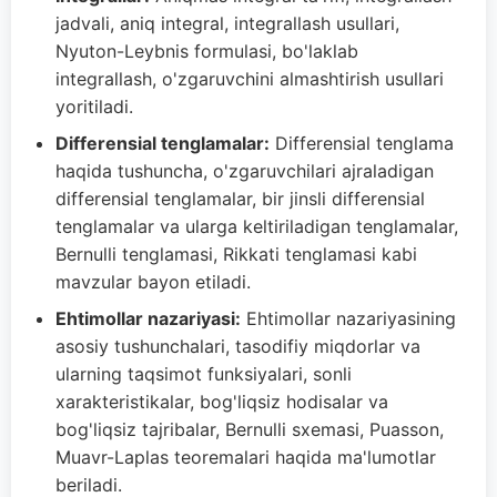
jadvali, aniq integral, integrallash usullari,
Nyuton-Leybnis formulasi, bo'laklab
integrallash, o'zgaruvchini almashtirish usullari
yoritiladi.
Differensial tenglamalar:
Differensial tenglama
haqida tushuncha, o'zgaruvchilari ajraladigan
differensial tenglamalar, bir jinsli differensial
tenglamalar va ularga keltiriladigan tenglamalar,
Bernulli tenglamasi, Rikkati tenglamasi kabi
mavzular bayon etiladi.
Ehtimollar nazariyasi:
Ehtimollar nazariyasining
asosiy tushunchalari, tasodifiy miqdorlar va
ularning taqsimot funksiyalari, sonli
xarakteristikalar, bog'liqsiz hodisalar va
bog'liqsiz tajribalar, Bernulli sxemasi, Puasson,
Muavr-Laplas teoremalari haqida ma'lumotlar
beriladi.