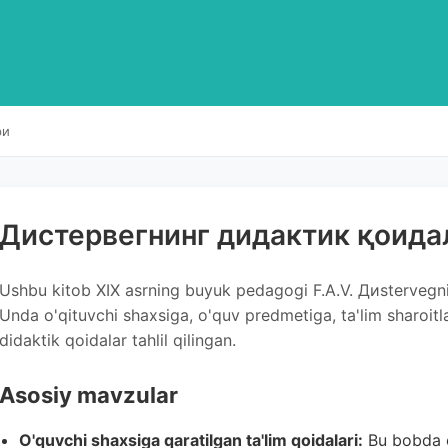
ри
Дистервегнинг дидактик қоида
Ushbu kitob XIX asrning buyuk pedagogi F.A.V. Диstervegni
Unda o'qituvchi shaxsiga, o'quv predmetiga, ta'lim sharoitla
didaktik qoidalar tahlil qilingan.
Asosiy mavzular
O'quvchi shaxsiga qaratilgan ta'lim qoidalari:
Bu bobda o