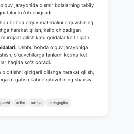
, o'quv jarayonida o'smir bolalarning tabiiy
idalar ko'rib chiqiladi.
bu bobda o'quv materialini o'quvchining
shga harakat qilish, kelib chiqadigan
murojaat qilish kabi qoidalar keltirilgan.
idalari:
Ushbu bobda o'quv jarayoniga
ashish, o'quvchilarga fanlarni ketma-ket
alar haqida so'z boradi.
'qitishni qiziqarli qilishga harakat qilish,
ishga o'rgatish kabi o'qituvchining shaxsiy
quvchi
ta'lim
tarbiya
pedagogika