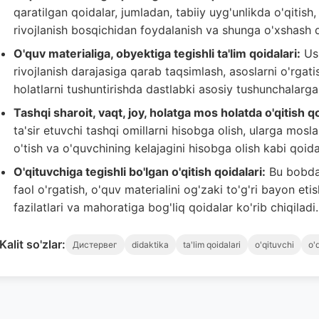
qaratilgan qoidalar, jumladan, tabiiy uyg'unlikda o'qitish
rivojlanish bosqichidan foydalanish va shunga o'xshash qo
O'quv materialiga, obyektiga tegishli ta'lim qoidalari:
Ush
rivojlanish darajasiga qarab taqsimlash, asoslarni o'rgati
holatlarni tushuntirishda dastlabki asosiy tushunchalarga 
Tashqi sharoit, vaqt, joy, holatga mos holatda o'qitish qo
ta'sir etuvchi tashqi omillarni hisobga olish, ularga mosl
o'tish va o'quvchining kelajagini hisobga olish kabi qoid
O'qituvchiga tegishli bo'lgan o'qitish qoidalari:
Bu bobda o
faol o'rgatish, o'quv materialini og'zaki to'g'ri bayon et
fazilatlari va mahoratiga bog'liq qoidalar ko'rib chiqiladi.
Kalit so'zlar:
Дистервег
didaktika
ta'lim qoidalari
o'qituvchi
o'