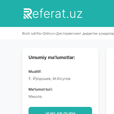
eferat.uz
Bosh sahifa
>
Qidiruv
>
Дистервегнинг дидактик қоидала
Umumiy ma'lumotlar:
Muallif:
Ў. Йўлдошев, М.Юсупов
Ma'lumot turi:
Мақола
YUKLAB OLISH