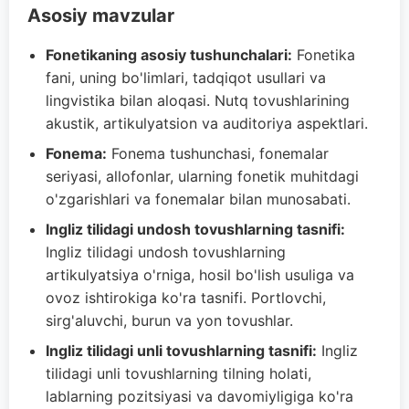
Asosiy mavzular
Fonetikaning asosiy tushunchalari:
Fonetika
fani, uning bo'limlari, tadqiqot usullari va
lingvistika bilan aloqasi. Nutq tovushlarining
akustik, artikulyatsion va auditoriya aspektlari.
Fonema:
Fonema tushunchasi, fonemalar
seriyasi, allofonlar, ularning fonetik muhitdagi
o'zgarishlari va fonemalar bilan munosabati.
Ingliz tilidagi undosh tovushlarning tasnifi:
Ingliz tilidagi undosh tovushlarning
artikulyatsiya o'rniga, hosil bo'lish usuliga va
ovoz ishtirokiga ko'ra tasnifi. Portlovchi,
sirg'aluvchi, burun va yon tovushlar.
Ingliz tilidagi unli tovushlarning tasnifi:
Ingliz
tilidagi unli tovushlarning tilning holati,
lablarning pozitsiyasi va davomiyligiga ko'ra