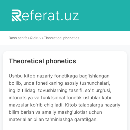
eferat.uz
Bosh sahifa
>
Qidiruv
>
Theoretical phonetics
Theoretical phonetics
Ushbu kitob nazariy fonetikaga bag'ishlangan
bo'lib, unda fonetikaning asosiy tushunchalari,
ingliz tilidagi tovushlarning tasnifi, so'z urg'usi,
intonatsiya va funktsional fonetik uslublar kabi
mavzular ko'rib chiqiladi. Kitob talabalarga nazariy
bilim berish va amaliy mashg'ulotlar uchun
materiallar bilan ta'minlashga qaratilgan.