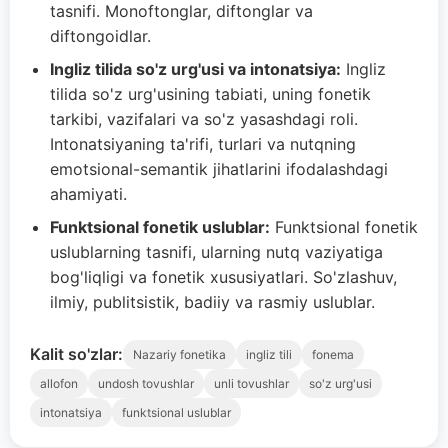
tasnifi. Monoftonglar, diftonglar va
diftongoidlar.
Ingliz tilida so'z urg'usi va intonatsiya:
Ingliz
tilida so'z urg'usining tabiati, uning fonetik
tarkibi, vazifalari va so'z yasashdagi roli.
Intonatsiyaning ta'rifi, turlari va nutqning
emotsional-semantik jihatlarini ifodalashdagi
ahamiyati.
Funktsional fonetik uslublar:
Funktsional fonetik
uslublarning tasnifi, ularning nutq vaziyatiga
bog'liqligi va fonetik xususiyatlari. So'zlashuv,
ilmiy, publitsistik, badiiy va rasmiy uslublar.
Kalit so'zlar:
Nazariy fonetika
ingliz tili
fonema
allofon
undosh tovushlar
unli tovushlar
so'z urg'usi
intonatsiya
funktsional uslublar