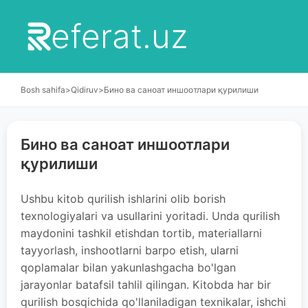
eferat.uz
Bosh sahifa
>
Qidiruv
>
Бино ва саноат иншоотлари қурилиши
Бино ва саноат иншоотлари
қурилиши
Ushbu kitob qurilish ishlarini olib borish
texnologiyalari va usullarini yoritadi. Unda qurilish
maydonini tashkil etishdan tortib, materiallarni
tayyorlash, inshootlarni barpo etish, ularni
qoplamalar bilan yakunlashgacha bo'lgan
jarayonlar batafsil tahlil qilingan. Kitobda har bir
qurilish bosqichida qo'llaniladigan texnikalar, ishchi