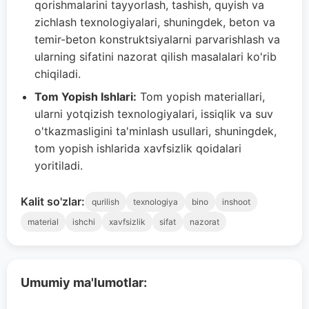
qorishmalarini tayyorlash, tashish, quyish va
zichlash texnologiyalari, shuningdek, beton va
temir-beton konstruktsiyalarni parvarishlash va
ularning sifatini nazorat qilish masalalari ko'rib
chiqiladi.
Tom Yopish Ishlari:
Tom yopish materiallari,
ularni yotqizish texnologiyalari, issiqlik va suv
o'tkazmasligini ta'minlash usullari, shuningdek,
tom yopish ishlarida xavfsizlik qoidalari
yoritiladi.
Kalit so'zlar:
qurilish
texnologiya
bino
inshoot
material
ishchi
xavfsizlik
sifat
nazorat
Umumiy ma'lumotlar: