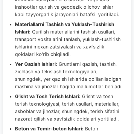
inshootlar qurish va geodezik o'lchov ishlari
kabi tayyorgarlik jarayonlari batafsil yoritiladi.
Materiallarni Tashish va Yuklash-Tushirish
Ishlari:
Qurilish materiallarini tashish usullari,
transport vositalarini tanlash, yuklash-tushirish
ishlarini mexanizatsiyalash va xavfsizlik
qoidalari ko'rib chiqiladi.
Yer Qazish Ishlari:
Gruntlarni qazish, tashish,
zichlash va tekislash texnologiyalari,
shuningdek, yer qazish ishlarida qo'llaniladigan
mashina va jihozlar haqida ma'lumotlar beriladi.
G'isht va Tosh Terish Ishlari:
G'isht va tosh
terish texnologiyasi, terish usullari, materiallar,
asboblar va jihozlar, shuningdek, terish sifatini
nazorat qilish va xavfsizlik qoidalari yoritiladi.
Beton va Temir-beton Ishlari:
Beton