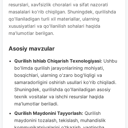
resurslari, xavfsizlik choralari va sifat nazorati
masalalari ko'rib chiqilgan. Shuningdek, qurilishda
qo'llaniladigan turli xil materiallar, ularning
xususiyatlari va qo'llanilish sohalari haqida
ma'lumotlar berilgan.
Asosiy mavzular
Qurilish Ishlab Chiqarish Texnologiyasi:
Ushbu
bo'limda qurilish jarayonlarining mohiyati,
bosqichlari, ularning o'zaro bog'liqligi va
samaradorligini oshirish usullari ko'rib chiqiladi.
Shuningdek, qurilishda qo'llaniladigan asosiy
texnik vositalar va ishchi resurslar haqida
ma'lumotlar beriladi.
Qurilish Maydonini Tayyorlash:
Qurilish
maydonini tozalash, tekislash, muhandislik
kommunikatsiyalarini o'tkazish, vaqtincha