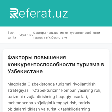
eferat.uz
Bosh
Факторы повышения конкурентоспособности
>
Qidiruv
>
sahifa
туризма в Узбекистане
Факторы повышения
конкурентоспособности туризма в
Узбекистане
Maqolada O'zbekistonda turizmni rivojlantirish
strategiyasi, "O'zbekturizm" kompaniyasining roli,
turizmni rivojlantirishning huquqiy asoslari,
mehmonxona xo'jaligini kengaytirish, tarixiy
obidalarni tiklash va turistik tashkilotlarning