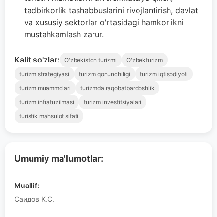
tadbirkorlik tashabbuslarini rivojlantirish, davlat
va xususiy sektorlar o'rtasidagi hamkorlikni
mustahkamlash zarur.
Kalit so'zlar:
O'zbekiston turizmi
O'zbekturizm
turizm strategiyasi
turizm qonunchiligi
turizm iqtisodiyoti
turizm muammolari
turizmda raqobatbardoshlik
turizm infratuzilmasi
turizm investitsiyalari
turistik mahsulot sifati
Umumiy ma'lumotlar:
Muallif:
Саидов К.С.