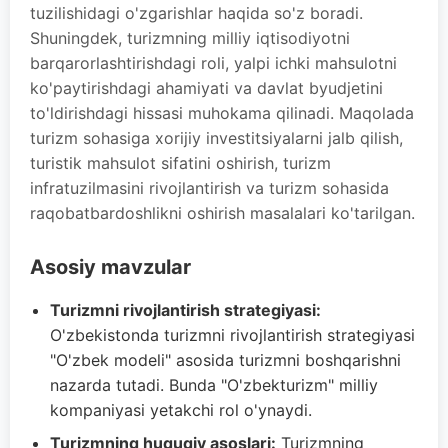
tuzilishidagi o'zgarishlar haqida so'z boradi.
Shuningdek, turizmning milliy iqtisodiyotni
barqarorlashtirishdagi roli, yalpi ichki mahsulotni
ko'paytirishdagi ahamiyati va davlat byudjetini
to'ldirishdagi hissasi muhokama qilinadi. Maqolada
turizm sohasiga xorijiy investitsiyalarni jalb qilish,
turistik mahsulot sifatini oshirish, turizm
infratuzilmasini rivojlantirish va turizm sohasida
raqobatbardoshlikni oshirish masalalari ko'tarilgan.
Asosiy mavzular
Turizmni rivojlantirish strategiyasi:
O'zbekistonda turizmni rivojlantirish strategiyasi
"O'zbek modeli" asosida turizmni boshqarishni
nazarda tutadi. Bunda "O'zbekturizm" milliy
kompaniyasi yetakchi rol o'ynaydi.
Turizmning huquqiy asoslari:
Turizmning