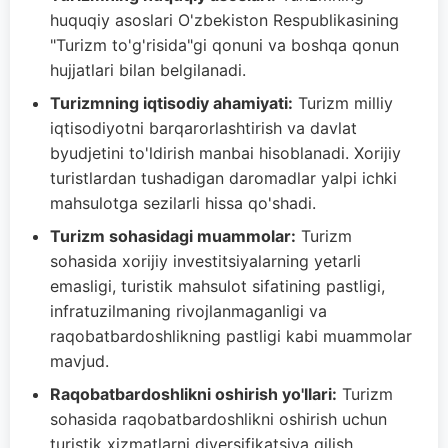
huquqiy asoslari O'zbekiston Respublikasining
"Turizm to'g'risida"gi qonuni va boshqa qonun
hujjatlari bilan belgilanadi.
Turizmning iqtisodiy ahamiyati:
Turizm milliy
iqtisodiyotni barqarorlashtirish va davlat
byudjetini to'ldirish manbai hisoblanadi. Xorijiy
turistlardan tushadigan daromadlar yalpi ichki
mahsulotga sezilarli hissa qo'shadi.
Turizm sohasidagi muammolar:
Turizm
sohasida xorijiy investitsiyalarning yetarli
emasligi, turistik mahsulot sifatining pastligi,
infratuzilmaning rivojlanmaganligi va
raqobatbardoshlikning pastligi kabi muammolar
mavjud.
Raqobatbardoshlikni oshirish yo'llari:
Turizm
sohasida raqobatbardoshlikni oshirish uchun
turistik xizmatlarni diversifikatsiya qilish,