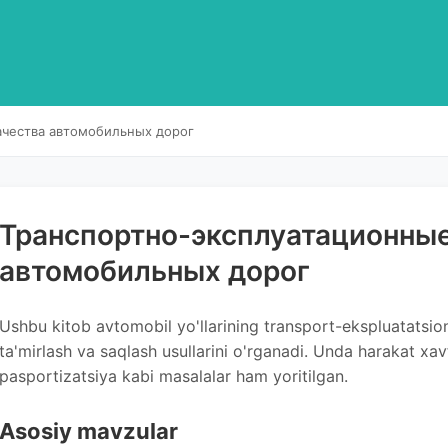
ачества автомобильных дорог
Транспортно-эксплуатационные
автомобильных дорог
Ushbu kitob avtomobil yo'llarining transport-ekspluatatsion si
ta'mirlash va saqlash usullarini o'rganadi. Unda harakat xavf
pasportizatsiya kabi masalalar ham yoritilgan.
Asosiy mavzular