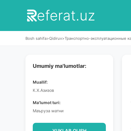
eferat.uz
Bosh sahifa
>
Qidiruv
>
Транспортно-эксплуатационные к
Umumiy ma'lumotlar:
Muallif:
К.Х.Азизов
Ma'lumot turi:
Маъруза матни
YUKLAB OLISH