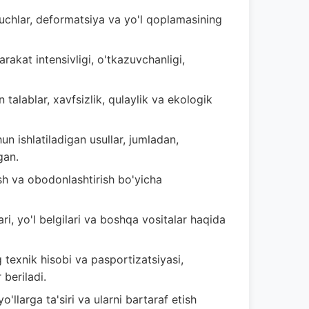
 kuchlar, deformatsiya va yo'l qoplamasining
rakat intensivligi, o'tkazuvchanligi,
 talablar, xavfsizlik, qulaylik va ekologik
un ishlatiladigan usullar, jumladan,
gan.
ash va obodonlashtirish bo'yicha
ari, yo'l belgilari va boshqa vositalar haqida
g texnik hisobi va pasportizatsiyasi,
 beriladi.
'llarga ta'siri va ularni bartaraf etish