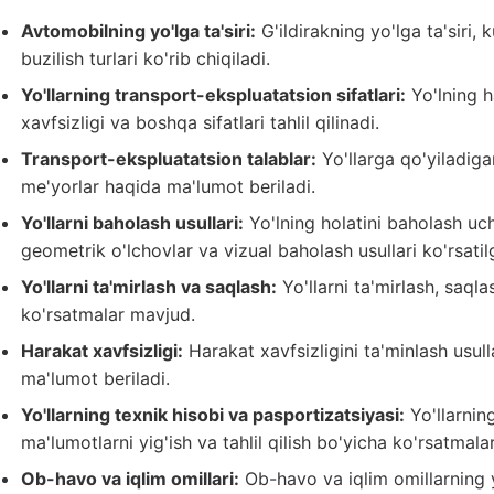
Avtomobilning yo'lga ta'siri:
G'ildirakning yo'lga ta'siri,
buzilish turlari ko'rib chiqiladi.
Yo'llarning transport-ekspluatatsion sifatlari:
Yo'lning ha
xavfsizligi va boshqa sifatlari tahlil qilinadi.
Transport-ekspluatatsion talablar:
Yo'llarga qo'yiladigan
me'yorlar haqida ma'lumot beriladi.
Yo'llarni baholash usullari:
Yo'lning holatini baholash uch
geometrik o'lchovlar va vizual baholash usullari ko'rsatil
Yo'llarni ta'mirlash va saqlash:
Yo'llarni ta'mirlash, saql
ko'rsatmalar mavjud.
Harakat xavfsizligi:
Harakat xavfsizligini ta'minlash usull
ma'lumot beriladi.
Yo'llarning texnik hisobi va pasportizatsiyasi:
Yo'llarnin
ma'lumotlarni yig'ish va tahlil qilish bo'yicha ko'rsatmalar
Ob-havo va iqlim omillari:
Ob-havo va iqlim omillarning yo