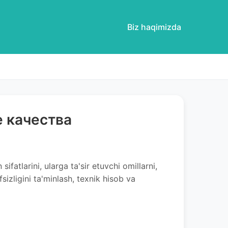
Biz haqimizda
 качества
fatlarini, ularga ta'sir etuvchi omillarni,
sizligini ta'minlash, texnik hisob va