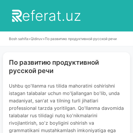
eferat.uz
Bosh sahifa
>
Qidiruv
>
По развитию продуктивной русской речи
По развитию продуктивной
русской речи
Ushbu qo'llanma rus tilida mahoratini oshirishni
istagan talabalar uchun mo'ljallangan bo'lib, unda
madaniyat, san'at va tilning turli jihatlari
professional tarzda yoritilgan. Qo'llanma davomida
talabalar rus tilidagi nutq ko'nikmalarini
rivojlantirish, so'z boyligini oshirish va
grammatikani mustahkamlash imkoniyatiga ega