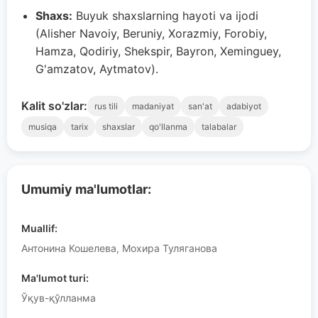
Shaxs:
Buyuk shaxslarning hayoti va ijodi
(Alisher Navoiy, Beruniy, Xorazmiy, Forobiy,
Hamza, Qodiriy, Shekspir, Bayron, Xeminguey,
G'amzatov, Aytmatov).
Kalit so'zlar:
rus tili
madaniyat
san'at
adabiyot
musiqa
tarix
shaxslar
qo'llanma
talabalar
Umumiy ma'lumotlar:
Muallif:
Антонина Кошелева, Мохира Туляганова
Ma'lumot turi:
Ўқув-қўлланма