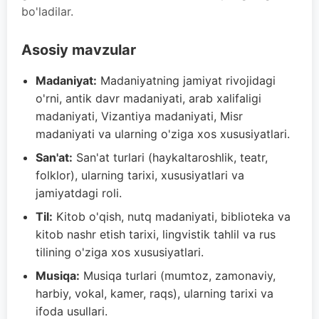
bo'ladilar.
Asosiy mavzular
Madaniyat:
Madaniyatning jamiyat rivojidagi
o'rni, antik davr madaniyati, arab xalifaligi
madaniyati, Vizantiya madaniyati, Misr
madaniyati va ularning o'ziga xos xususiyatlari.
San'at:
San'at turlari (haykaltaroshlik, teatr,
folklor), ularning tarixi, xususiyatlari va
jamiyatdagi roli.
Til:
Kitob o'qish, nutq madaniyati, biblioteka va
kitob nashr etish tarixi, lingvistik tahlil va rus
tilining o'ziga xos xususiyatlari.
Musiqa:
Musiqa turlari (mumtoz, zamonaviy,
harbiy, vokal, kamer, raqs), ularning tarixi va
ifoda usullari.