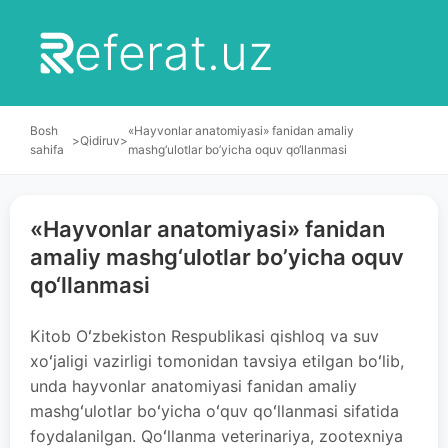
eferat.uz
Bosh
«Hayvonlar anatomiyasi» fanidan amaliy
>
Qidiruv
>
sahifa
mashg‘ulotlar bo’yicha oquv qo‘llanmasi
«Hayvonlar anatomiyasi» fanidan
amaliy mashg‘ulotlar bo’yicha oquv
qo‘llanmasi
Kitob Oʻzbekiston Respublikasi qishloq va suv
xoʻjaligi vazirligi tomonidan tavsiya etilgan boʻlib,
unda hayvonlar anatomiyasi fanidan amaliy
mashgʻulotlar boʻyicha oʻquv qoʻllanmasi sifatida
foydalanilgan. Qoʻllanma veterinariya, zootexniya