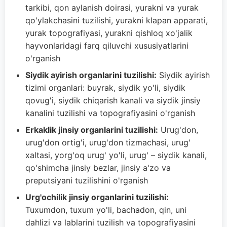
tarkibi, qon aylanish doirasi, yurakni va yurak
qo'ylakchasini tuzilishi, yurakni klapan apparati,
yurak topografiyasi, yurakni qishloq xo'jalik
hayvonlaridagi farq qiluvchi xususiyatlarini
o'rganish
Siydik ayirish organlarini tuzilishi:
Siydik ayirish
tizimi organlari: buyrak, siydik yo'li, siydik
qovug'i, siydik chiqarish kanali va siydik jinsiy
kanalini tuzilishi va topografiyasini o'rganish
Erkaklik jinsiy organlarini tuzilishi:
Urug'don,
urug'don ortig'i, urug'don tizmachasi, urug'
xaltasi, yorg'oq urug' yo'li, urug' – siydik kanali,
qo'shimcha jinsiy bezlar, jinsiy a'zo va
preputsiyani tuzilishini o'rganish
Urg'ochilik jinsiy organlarini tuzilishi:
Tuxumdon, tuxum yo'li, bachadon, qin, uni
dahlizi va lablarini tuzilish va topografiyasini