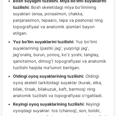
Bosh suyagini tuzilishi. Miya bo'limi suyaklarini
tuzilishi:
Bosh skeletidagi miya bo'limining
suyaklari (ensa, ponasimon, chakka,
panjarasimon, tepaaro, tepa va peshona) ning
topografiyasi va anatomik qismlari bayon
etilgan.
Yuz bo'lim suyaklarini tuzilishi:
Yuz bo'limi
suyaklarining (pastki jag', yuqorigi jag',
jag'oraliq, burun, yonoq, ko'z yoshi, tanglay,
qanotsimon, dimog') topografiyasi va anatomik
tuzilishi haqida ma'lumot berilgan.
Oldingi oyoq suyaklarining tuzilishi:
Oldingi
oyoq skeleti tarkibidagi suyaklar (kurak, elka,
bilak, tirsak, bilakuzuk, kaft, barmoq) ning
anatomik tuzilishi va topografiyasi o'rgatiladi.
Keyingi oyoq suyaklarining tuzilishi:
Keyingi
oyoqdagi suyaklar: tos (chanoq), son, boldir,