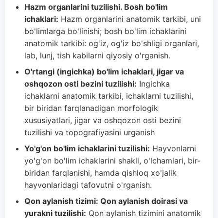
Hazm organlarini tuzilishi. Bosh bo'lim
ichaklari:
Hazm organlarini anatomik tarkibi, uni
bo'limlarga bo'linishi; bosh bo'lim ichaklarini
anatomik tarkibi: og'iz, og'iz bo'shligi organlari,
lab, lunj, tish kabilarni qiyosiy o'rganish.
O'rtangi (ingichka) bo'lim ichaklari, jigar va
oshqozon osti bezini tuzilishi:
Ingichka
ichaklarni anatomik tarkibi, ichaklarni tuzilishi,
bir biridan farqlanadigan morfologik
xususiyatlari, jigar va oshqozon osti bezini
tuzilishi va topografiyasini urganish
Yo'g'on bo'lim ichaklarini tuzilishi:
Hayvonlarni
yo'g'on bo'lim ichaklarini shakli, o'lchamlari, bir-
biridan farqlanishi, hamda qishloq xo'jalik
hayvonlaridagi tafovutni o'rganish.
Qon aylanish tizimi: Qon aylanish doirasi va
yurakni tuzilishi:
Qon aylanish tizimini anatomik