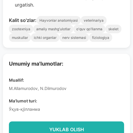
urgatish.
Kalit so'zlar:
Hayvonlar anatomiyasi
veterinariya
zootexniya
amaliy mashg'ulotlar
o'quv qo'llanma
skelet
muskullar
ichki organlar
nerv sistemasi
fiziologiya
Umumiy ma'lumotlar:
Muallif:
M.Allamurodov, N.Dilmurodov
Ma'lumot turi:
Ўқув-қўлланма
YUKLAB OLISH