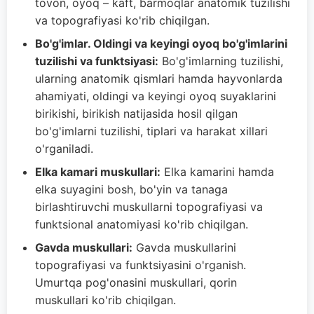
tovon, oyoq – kaft, barmoqlar anatomik tuzilishi
va topografiyasi ko'rib chiqilgan.
Bo'g'imlar. Oldingi va keyingi oyoq bo'g'imlarini
tuzilishi va funktsiyasi:
Bo'g'imlarning tuzilishi,
ularning anatomik qismlari hamda hayvonlarda
ahamiyati, oldingi va keyingi oyoq suyaklarini
birikishi, birikish natijasida hosil qilgan
bo'g'imlarni tuzilishi, tiplari va harakat xillari
o'rganiladi.
Elka kamari muskullari:
Elka kamarini hamda
elka suyagini bosh, bo'yin va tanaga
birlashtiruvchi muskullarni topografiyasi va
funktsional anatomiyasi ko'rib chiqilgan.
Gavda muskullari:
Gavda muskullarini
topografiyasi va funktsiyasini o'rganish.
Umurtqa pog'onasini muskullari, qorin
muskullari ko'rib chiqilgan.