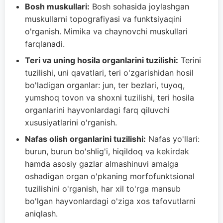
Bosh muskullari:
Bosh sohasida joylashgan
muskullarni topografiyasi va funktsiyaqini
o'rganish. Mimika va chaynovchi muskullari
farqlanadi.
Teri va uning hosila organlarini tuzilishi:
Terini
tuzilishi, uni qavatlari, teri o'zgarishidan hosil
bo'ladigan organlar: jun, ter bezlari, tuyoq,
yumshoq tovon va shoxni tuzilishi, teri hosila
organlarini hayvonlardagi farq qiluvchi
xususiyatlarini o'rganish.
Nafas olish organlarini tuzilishi:
Nafas yo'llari:
burun, burun bo'shlig'i, hiqildoq va kekirdak
hamda asosiy gazlar almashinuvi amalga
oshadigan organ o'pkaning morfofunktsional
tuzilishini o'rganish, har xil to'rga mansub
bo'lgan hayvonlardagi o'ziga xos tafovutlarni
aniqlash.