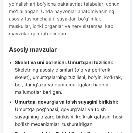
yoʻnalishlari boʻyicha bakalavriat talabalari uchun
moʻljallangan. Unda hayvonlar anatomiyasining
asosiy tushunchalari, suyaklar, boʻgʻimlar,
muskullar, ichki organlar va nerv sistemasi kabi
mavzular qamrab olingan.
Asosiy mavzular
Skelet va uni bo'linishi. Umurtqani tuzilishi:
Skeletning asosiy qismlari (o'q va periferik
skelet), umurtqalarning tuzilishi, bo'yin, ko'krak,
bel, dumg'aza va dum umurtqalari haqida
ma'lumotlar berilgan.
Umurtqa, qovurg'a va to'sh suyagini birikishi:
Umurtqa pog'onasi, qovurg'alar va to'sh
suyagining o'zaro birikishi, ko'krak qafasini hosil
bo'lish mexanizmlari tushuntirilgan.