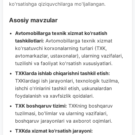
ko'rsatishga qiziquvchilarga mo'ljallangan.
Asosiy mavzular
Avtomobillarga texnik xizmat ko'rsatish
tashkilotlari:
Avtomobillarga texnik xizmat
ko'rsatuvchi korxonalarning turlari (TXK,
avtomarkazlar, ustaxonalar), ularning vazifalari,
tuzilishi va faoliyat ko'rsatish xususiyatlari.
TXKlarda ishlab chiqarishni tashkil etish:
TXKlardagi ish jarayonlari, texnologik tuzilma,
ishchi o'rinlarini tashkil etish, uskunalardan
foydalanish va xavfsizlik qoidalari.
TXK boshqaruv tizimi:
TXKning boshqaruv
tuzilmasi, bo'limlar va ularning vazifalari,
boshqaruv jarayonlari va axborot oqimlari.
TXKda xizmat ko'rsatish jarayoni: