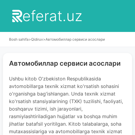
eferat.uz
Bosh sahifa
>
Qidiruv
>
Автомобиллар сервиси асослари
Автомобиллар сервиси асослари
Ushbu kitob O'zbekiston Respublikasida
avtomobillarga texnik xizmat ko'rsatish sohasini
o'rganishga bag'ishlangan. Unda texnik xizmat
ko'rsatish stansiyalarining (TXK) tuzilishi, faoliyati,
boshqaruv tizimi, ish jarayonlari,
rasmiylashtiriladigan hujjatlar va boshqa muhim
jihatlar batafsil yoritilgan. Kitob talabalarga, soha
mutaxassislariga va avtomobillarga texnik xizmat