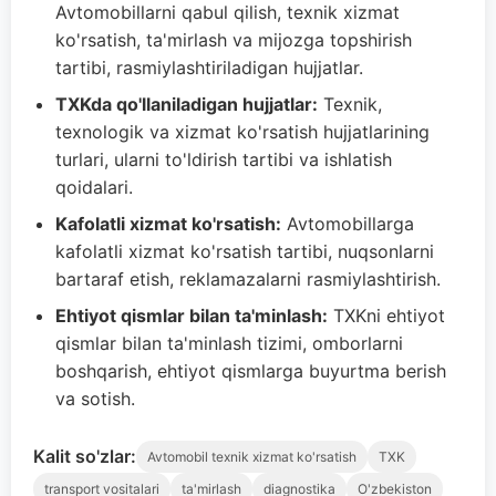
Avtomobillarni qabul qilish, texnik xizmat
ko'rsatish, ta'mirlash va mijozga topshirish
tartibi, rasmiylashtiriladigan hujjatlar.
TXKda qo'llaniladigan hujjatlar:
Texnik,
texnologik va xizmat ko'rsatish hujjatlarining
turlari, ularni to'ldirish tartibi va ishlatish
qoidalari.
Kafolatli xizmat ko'rsatish:
Avtomobillarga
kafolatli xizmat ko'rsatish tartibi, nuqsonlarni
bartaraf etish, reklamazalarni rasmiylashtirish.
Ehtiyot qismlar bilan ta'minlash:
TXKni ehtiyot
qismlar bilan ta'minlash tizimi, omborlarni
boshqarish, ehtiyot qismlarga buyurtma berish
va sotish.
Kalit so'zlar:
Avtomobil texnik xizmat ko'rsatish
TXK
transport vositalari
ta'mirlash
diagnostika
O'zbekiston