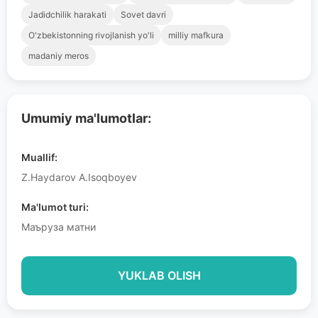
Jadidchilik harakati
Sovet davri
O'zbekistonning rivojlanish yo'li
milliy mafkura
madaniy meros
Umumiy ma'lumotlar:
Muallif:
Z.Haydarov A.Isoqboyev
Ma'lumot turi:
Маъруза матни
YUKLAB OLISH