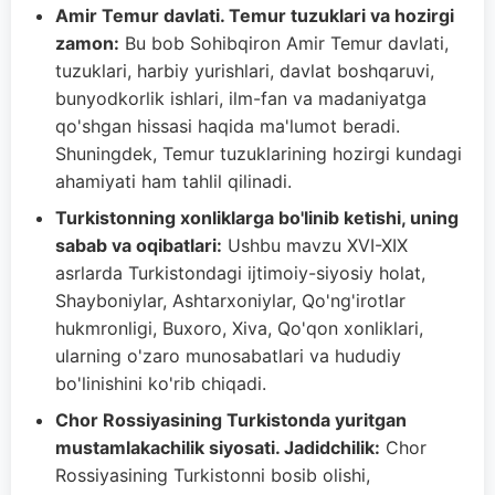
Amir Temur davlati. Temur tuzuklari va hozirgi
zamon:
Bu bob Sohibqiron Amir Temur davlati,
tuzuklari, harbiy yurishlari, davlat boshqaruvi,
bunyodkorlik ishlari, ilm-fan va madaniyatga
qo'shgan hissasi haqida ma'lumot beradi.
Shuningdek, Temur tuzuklarining hozirgi kundagi
ahamiyati ham tahlil qilinadi.
Turkistonning xonliklarga bo'linib ketishi, uning
sabab va oqibatlari:
Ushbu mavzu XVI-XIX
asrlarda Turkistondagi ijtimoiy-siyosiy holat,
Shayboniylar, Ashtarxoniylar, Qo'ng'irotlar
hukmronligi, Buxoro, Xiva, Qo'qon xonliklari,
ularning o'zaro munosabatlari va hududiy
bo'linishini ko'rib chiqadi.
Chor Rossiyasining Turkistonda yuritgan
mustamlakachilik siyosati. Jadidchilik:
Chor
Rossiyasining Turkistonni bosib olishi,