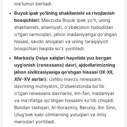
ma'lumot beriladi.
Buyuk ipak yo'lining shakllanishi va rivojlanish
bosqichlari:
Mavzuda Buyuk Ipak yo'li, uning
shakllanishi, ahamiyati, o'zbekiston hududidan
o'tgan tarmoqlari, jahon madaniyatiga qo'shgan
hissasi, savdo aloqalari va uning taraqqiyoti
bosqichlari haqida so'z yuritiladi.
Markaziy Osiyo xalqlari hayotida yuz bergan
uyg'onish (renessans) davri, ajdodlarimizning
jahon sivilizasiyasiga qo'shgan hissasi (IX-XII,
XIV-XV asrlar):
Ushbu mavzu renessans
davrining mohiyatini, O'zbekistonda bo'lib
o'tgan renessans davrlarini, ilm-fan, madaniyat
va ma'rifatga qo'shgan hissasini ko'rib chiqadi.
Bundan tashqari, Al-Xorazmiy, Beruniy, Ibn Sino,
Ulug'bek kabi olimlarning yutuqlari va ilmiy
meroslari yoritiladi.