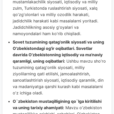
mustamlakachilik siyosati, iqtisodiy va milliy
zulm, Turkistonda ruslashtirish siyosati, xalq
qo'zg'olonlari va milliy ozodlik harakati,
jadidchilik harakati kabi masalalarni yoritadi.
Jadidchilikning asosiy g'oyalari va
namoyondalari ham ko'rib chiqiladi.
Sovet tuzumining qatag'onlik siyosati va uning
O'zbekistondagi og'ir oqibatlari. Sovetlar
davrida O'zbekistonning iqtisodiy va ma'naviy
qaramligi, uning oqibatlari:
Ushbu mavzu sho'ro
tuzumining qatag'onlik siyosati, milliy
ziyolilarning qatl etilishi, jamoalashtirish,
sanoatlashtirish siyosati, iqtisodiy qaramlik, din
va madaniyatga qarshi kurash kabi masalalarni
o'z ichiga oladi.
O`zbekiston mustaqilligining qo`lga kiritilishi
va uning tarixiy ahamiyati:
Mavzu o'zbekiston