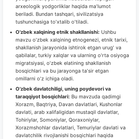
arxeologik yodgorliklar haqida ma'lumot
beriladi. Bundan tashqari, sivilizatsiya
tushunchasiga to'xtalib o'tiladi.
O'zbek xalqining etnik shakllanishi:
Ushbu
mavzu o'zbek xalqining etnogenezi, etnik tarixi,
shakllanish jarayonida ishtirok etgan urug' va
qabilalar, turkiy xalqlar va ularning o'rta osiyoga
migratsiyasi, o'zbek elatining shakllanish
bosqichlari va bu jarayonga ta'sir etgan
omillarni o'z ichiga oladi.
O'zbek davlatchiligi, uning poydevori va
taraqqiyot bosqichlari:
Bu mavzuda qadimgi
Xorazm, Baqtriya, Davan davlatlari, Kushonlar
davlati, arab xalifaligidan mustaqil davlatlar,
Tohiriylar, Somoniylar, Qoraxoniylar,
Xorazmshohlar davlatlari, Temuriylar davlati va
davlatchilik rivojlanishi bosqichlari haqida