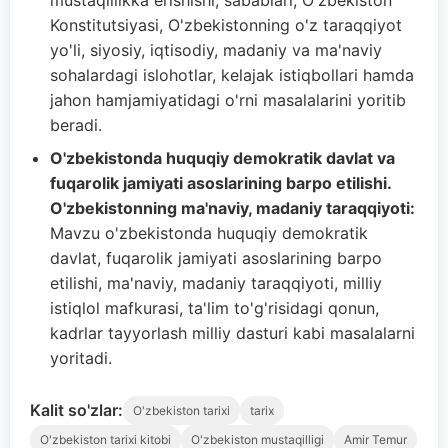
mustaqillikka erishishi, sabablari, O'zbekiston
Konstitutsiyasi, O'zbekistonning o'z taraqqiyot
yo'li, siyosiy, iqtisodiy, madaniy va ma'naviy
sohalardagi islohotlar, kelajak istiqbollari hamda
jahon hamjamiyatidagi o'rni masalalarini yoritib
beradi.
O'zbekistonda huquqiy demokratik davlat va
fuqarolik jamiyati asoslarining barpo etilishi.
O'zbekistonning ma'naviy, madaniy taraqqiyoti:
Mavzu o'zbekistonda huquqiy demokratik
davlat, fuqarolik jamiyati asoslarining barpo
etilishi, ma'naviy, madaniy taraqqiyoti, milliy
istiqlol mafkurasi, ta'lim to'g'risidagi qonun,
kadrlar tayyorlash milliy dasturi kabi masalalarni
yoritadi.
Kalit so'zlar:
O'zbekiston tarixi
tarix
O'zbekiston tarixi kitobi
O'zbekiston mustaqilligi
Amir Temur