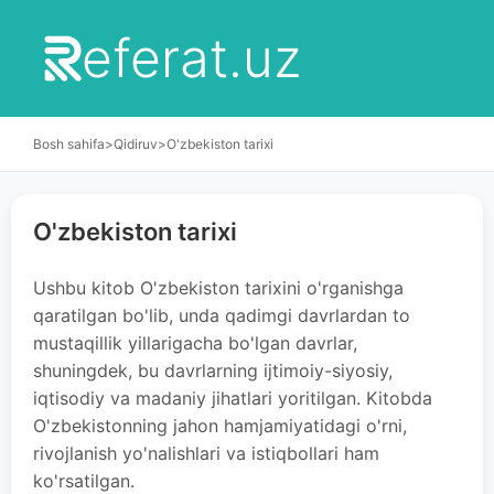
eferat.uz
Bosh sahifa
>
Qidiruv
>
O'zbekiston tarixi
O'zbekiston tarixi
Ushbu kitob O'zbekiston tarixini o'rganishga
qaratilgan bo'lib, unda qadimgi davrlardan to
mustaqillik yillarigacha bo'lgan davrlar,
shuningdek, bu davrlarning ijtimoiy-siyosiy,
iqtisodiy va madaniy jihatlari yoritilgan. Kitobda
O'zbekistonning jahon hamjamiyatidagi o'rni,
rivojlanish yo'nalishlari va istiqbollari ham
ko'rsatilgan.