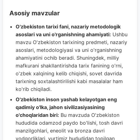
Asosiy mavzular
O'zbekiston tarixi fani, nazariy metodologik
asoslari va uni o'rganishning ahamiyati:
Ushbu
mavzu O'zbekiston tarixining predmeti, nazariy
asoslari, metodologiyasi va uni o'rganishning
ahamiyatini ochib beradi. Shuningdek, milliy
mafkurani shakllantirishda tarix fanining o'rni,
o'zbek xalqining kelib chiqishi, sovet davrida
tarixning soxtalashtirilishi kabi masalalar ham
ko'rib chiqiladi.
O'zbekiston inson yashab kelayotgan eng
qadimiy o'lka, jahon sivilizasiyasining
o'choqlaridan biri:
Bu mavzuda O'zbekiston
hududida odamzod paydo bo'lishi, tosh davri
manzilgohlari, eneolit va bronza davri
yodgorliklari, yurtimiz hududidan topilgan