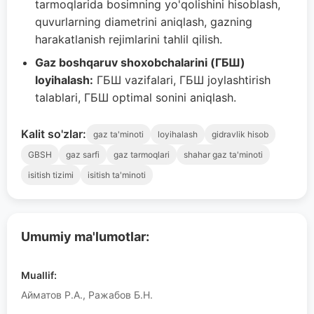
tarmoqlarida bosimning yo'qolishini hisoblash,
quvurlarning diametrini aniqlash, gazning
harakatlanish rejimlarini tahlil qilish.
Gaz boshqaruv shoxobchalarini (ГБШ)
loyihalash:
ГБШ vazifalari, ГБШ joylashtirish
talablari, ГБШ optimal sonini aniqlash.
Kalit so'zlar:
gaz ta'minoti
loyihalash
gidravlik hisob
GBSH
gaz sarfi
gaz tarmoqlari
shahar gaz ta'minoti
isitish tizimi
isitish ta'minoti
Umumiy ma'lumotlar:
Muallif:
Айматов Р.А., Ражабов Б.Н.