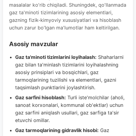
masalalar ko'rib chiqiladi. Shuningdek, qo'llanmada
gaz ta'minoti tizimlarining asosiy elementlari,
gazning fizik-kimyoviy xususiyatlari va hisoblash
uchun zarur bo'lgan ma'lumotlar ham keltirilgan.
Asosiy mavzular
Gaz ta'minoti tizimlarini loyihalash:
Shaharlarni
gaz bilan ta'minlash tizimlarini loyihalashning
asosiy prinsiplari va bosqichlari, gaz
tarmoqlarining tuzilishi va elementlari, gazni
taqsimlash punktlarini joylashtirish.
Gaz sarfini hisoblash:
Turli iste'molchilar (aholi,
sanoat korxonalari, kommunal ob'ektlar) uchun
gaz sarfini aniqlash usullari, gaz sarfiga ta'sir
etuvchi omillar.
Gaz tarmoqlarining gidravlik hisobi:
Gaz