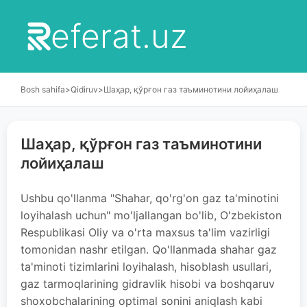
eferat.uz
Bosh sahifa
>
Qidiruv
>
Шаҳар, қўрғон газ таъминотини лойиҳалаш
Шаҳар, қўрғон газ таъминотини
лойиҳалаш
Ushbu qo'llanma "Shahar, qo'rg'on gaz ta'minotini
loyihalash uchun" mo'ljallangan bo'lib, O'zbekiston
Respublikasi Oliy va o'rta maxsus ta'lim vazirligi
tomonidan nashr etilgan. Qo'llanmada shahar gaz
ta'minoti tizimlarini loyihalash, hisoblash usullari,
gaz tarmoqlarining gidravlik hisobi va boshqaruv
shoxobchalarining optimal sonini aniqlash kabi