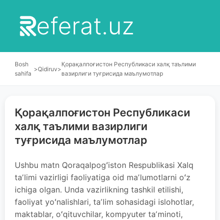
eferat.uz
Bosh
Қорақалпоғистон Республикаси халқ таълими
>
Qidiruv
>
sahifa
вазирлиги туғрисида маълумотлар
Қорақалпоғистон Республикаси
халқ таълими вазирлиги
туғрисида маълумотлар
Ushbu matn Qoraqalpogʻiston Respublikasi Xalq
taʼlimi vazirligi faoliyatiga oid maʼlumotlarni oʻz
ichiga olgan. Unda vazirlikning tashkil etilishi,
faoliyat yoʻnalishlari, taʼlim sohasidagi islohotlar,
maktablar, oʻqituvchilar, kompyuter taʼminoti,