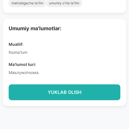
maktabgacha ta'lim
umumiy o'rta ta'lim
Umumiy ma'lumotlar:
Muallif:
Noma'lum
Ma'lumot turi:
Маълумотнома
YUKLAB OLISH