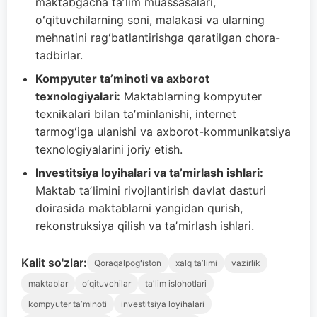
maktabgacha taʼlim muassasalari,
oʻqituvchilarning soni, malakasi va ularning
mehnatini ragʻbatlantirishga qaratilgan chora-
tadbirlar.
Kompyuter taʼminoti va axborot
texnologiyalari:
Maktablarning kompyuter
texnikalari bilan taʼminlanishi, internet
tarmogʻiga ulanishi va axborot-kommunikatsiya
texnologiyalarini joriy etish.
Investitsiya loyihalari va taʼmirlash ishlari:
Maktab taʼlimini rivojlantirish davlat dasturi
doirasida maktablarni yangidan qurish,
rekonstruksiya qilish va taʼmirlash ishlari.
Kalit so'zlar:
Qoraqalpogʻiston
xalq taʼlimi
vazirlik
maktablar
oʻqituvchilar
taʼlim islohotlari
kompyuter taʼminoti
investitsiya loyihalari