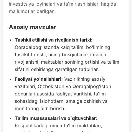
investitsiya loyihalari va taʼmirlash ishlari haqida
maʼlumotlar berilgan.
Asosiy mavzular
Tashkil etilishi va rivojlanish tarixi:
Qoraqalpogʻistonda xalq taʼlimi boʻlimining
tashkil topishi, uning bosqichma-bosqich
rivojlanishi, maktablar sonining ortishi va taʼlim
sifatini oshirishga qaratilgan tadbirlar.
Faoliyat yoʻnalishlari:
Vazirlikning asosiy
vazifalari, Oʻzbekiston va Qoraqalpogʻiston
qonunlari asosida faoliyat yuritishi, taʼlim
sohasidagi islohotlarni amalga oshirish va
monitoring olib borish.
Taʼlim muassasalari va oʻqituvchilar:
Respublikadagi umumtaʼlim maktablari,