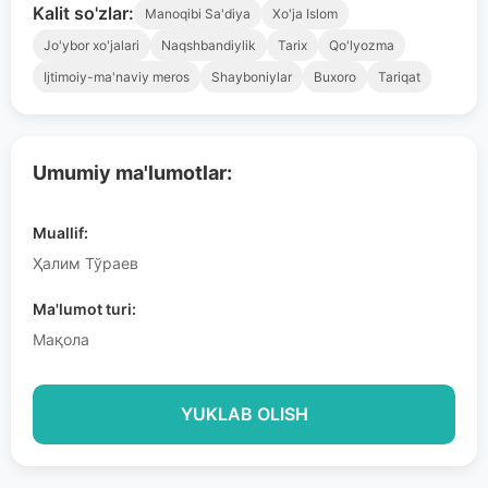
Kalit so'zlar:
Manoqibi Sa'diya
Xo'ja Islom
Jo'ybor xo'jalari
Naqshbandiylik
Tarix
Qo'lyozma
Ijtimoiy-ma'naviy meros
Shayboniylar
Buxoro
Tariqat
Umumiy ma'lumotlar:
Muallif:
Ҳалим Тўраев
Ma'lumot turi:
Мақола
YUKLAB OLISH