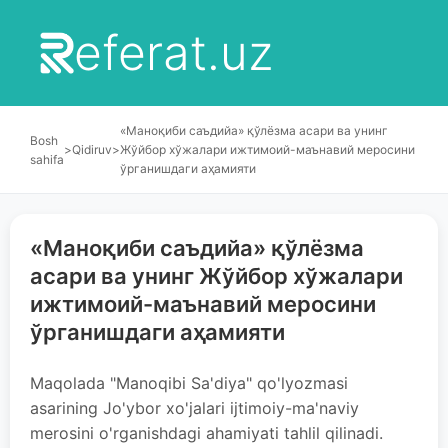
eferat.uz
«Маноқиби саъдийа» қўлёзма асари ва унинг
Bosh
>
Qidiruv
>
Жўйбор хўжалари ижтимоий-маънавий меросини
sahifa
ўрганишдаги аҳамияти
«Маноқиби саъдийа» қўлёзма
асари ва унинг Жўйбор хўжалари
ижтимоий-маънавий меросини
ўрганишдаги аҳамияти
Maqolada "Manoqibi Sa'diya" qo'lyozmasi
asarining Jo'ybor xo'jalari ijtimoiy-ma'naviy
merosini o'rganishdagi ahamiyati tahlil qilinadi.