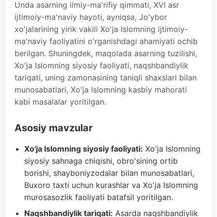
Unda asarning ilmiy-ma'rifiy qimmati, XVI asr
ijtimoiy-ma'naviy hayoti, ayniqsa, Jo'ybor
xo'jalarining yirik vakili Xo'ja Islomning ijtimoiy-
ma'naviy faoliyatini o'rganishdagi ahamiyati ochib
berilgan. Shuningdek, maqolada asarning tuzilishi,
Xo'ja Islomning siyosiy faoliyati, naqshbandiylik
tariqati, uning zamonasining taniqli shaxslari bilan
munosabatlari, Xo'ja Islomning kasbiy mahorati
kabi masalalar yoritilgan.
Asosiy mavzular
Xo'ja Islomning siyosiy faoliyati:
Xo'ja Islomning
siyosiy sahnaga chiqishi, obro'sining ortib
borishi, shayboniyzodalar bilan munosabatlari,
Buxoro taxti uchun kurashlar va Xo'ja Islomning
murosasozlik faoliyati batafsil yoritilgan.
Naqshbandiylik tariqati:
Asarda naqshbandiylik