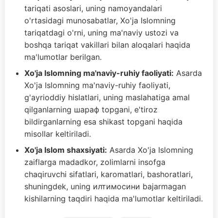
tariqati asoslari, uning namoyandalari
o'rtasidagi munosabatlar, Xo'ja Islomning
tariqatdagi o'rni, uning ma'naviy ustozi va
boshqa tariqat vakillari bilan aloqalari haqida
ma'lumotlar berilgan.
Xo'ja Islomning ma'naviy-ruhiy faoliyati:
Asarda
Xo'ja Islomning ma'naviy-ruhiy faoliyati,
g'ayrioddiy hislatlari, uning maslahatiga amal
qilganlarning шараф topgani, e'tiroz
bildirganlarning esa shikast topgani haqida
misollar keltiriladi.
Xo'ja Islom shaxsiyati:
Asarda Xo'ja Islomning
zaiflarga madadkor, zolimlarni insofga
chaqiruvchi sifatlari, karomatlari, bashoratlari,
shuningdek, uning илтимосини bajarmagan
kishilarning taqdiri haqida ma'lumotlar keltiriladi.