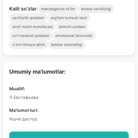
Kalit so'zlar:
maktabgacha ta'lim
bolalar xavfsizligi
xavfsizlik qoidalari
sog'lom turmush tarzi
atrof-muhit muhofazasi
birinchi yordam
yo'l harakati qoidalari
emotsional farovonlik
o'zini himoya qilish
bolalar salomatligi
Umumiy ma'lumotlar:
Muallif:
Л.Евстафьева
Ma'lumot turi:
Ишчи дастур