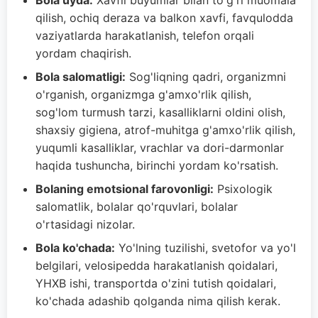
Bola uyda:
Xavfli buyumlar bilan to'g'ri muomala
qilish, ochiq deraza va balkon xavfi, favqulodda
vaziyatlarda harakatlanish, telefon orqali
yordam chaqirish.
Bola salomatligi:
Sog'liqning qadri, organizmni
o'rganish, organizmga g'amxo'rlik qilish,
sog'lom turmush tarzi, kasalliklarni oldini olish,
shaxsiy gigiena, atrof-muhitga g'amxo'rlik qilish,
yuqumli kasalliklar, vrachlar va dori-darmonlar
haqida tushuncha, birinchi yordam ko'rsatish.
Bolaning emotsional farovonligi:
Psixologik
salomatlik, bolalar qo'rquvlari, bolalar
o'rtasidagi nizolar.
Bola ko'chada:
Yo'lning tuzilishi, svetofor va yo'l
belgilari, velosipedda harakatlanish qoidalari,
YHXB ishi, transportda o'zini tutish qoidalari,
ko'chada adashib qolganda nima qilish kerak.