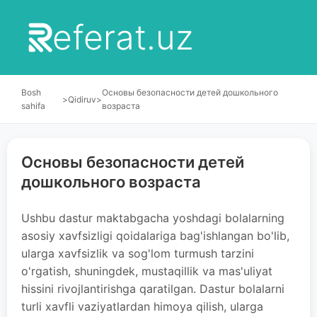
eferat.uz
Bosh
Основы безопасности детей дошкольного
>
Qidiruv
>
sahifa
возраста
Основы безопасности детей
дошкольного возраста
Ushbu dastur maktabgacha yoshdagi bolalarning
asosiy xavfsizligi qoidalariga bag'ishlangan bo'lib,
ularga xavfsizlik va sog'lom turmush tarzini
o'rgatish, shuningdek, mustaqillik va mas'uliyat
hissini rivojlantirishga qaratilgan. Dastur bolalarni
turli xavfli vaziyatlardan himoya qilish, ularga