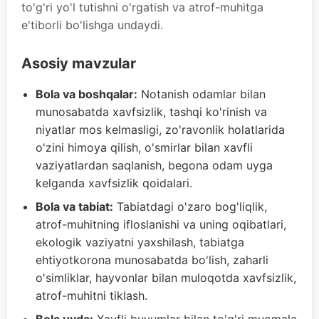
to'g'ri yo'l tutishni o'rgatish va atrof-muhitga
e'tiborli bo'lishga undaydi.
Asosiy mavzular
Bola va boshqalar:
Notanish odamlar bilan
munosabatda xavfsizlik, tashqi ko'rinish va
niyatlar mos kelmasligi, zo'ravonlik holatlarida
o'zini himoya qilish, o'smirlar bilan xavfli
vaziyatlardan saqlanish, begona odam uyga
kelganda xavfsizlik qoidalari.
Bola va tabiat:
Tabiatdagi o'zaro bog'liqlik,
atrof-muhitning ifloslanishi va uning oqibatlari,
ekologik vaziyatni yaxshilash, tabiatga
ehtiyotkorona munosabatda bo'lish, zaharli
o'simliklar, hayvonlar bilan muloqotda xavfsizlik,
atrof-muhitni tiklash.