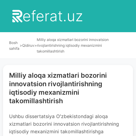
eferat.uz
Milliy aloqa xizmatlari bozorini innovatsion
Bosh
>
Qidiruv
>
rivojlantirishning iqtisodiy mexanizmini
sahifa
takomillashtirish
Milliy aloqa xizmatlari bozorini
innovatsion rivojlantirishning
iqtisodiy mexanizmini
takomillashtirish
Ushbu dissertatsiya Oʻzbekistondagi aloqa
xizmatlari bozorini innovatsion rivojlantirishning
iqtisodiy mexanizmini takomillashtirishga