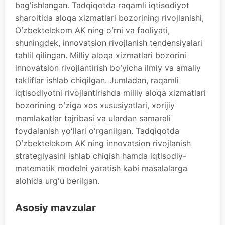
bag'ishlangan. Tadqiqotda raqamli iqtisodiyot
sharoitida aloqa xizmatlari bozorining rivojlanishi,
Oʻzbektelekom AK ning oʻrni va faoliyati,
shuningdek, innovatsion rivojlanish tendensiyalari
tahlil qilingan. Milliy aloqa xizmatlari bozorini
innovatsion rivojlantirish boʻyicha ilmiy va amaliy
takliflar ishlab chiqilgan. Jumladan, raqamli
iqtisodiyotni rivojlantirishda milliy aloqa xizmatlari
bozorining oʻziga xos xususiyatlari, xorijiy
mamlakatlar tajribasi va ulardan samarali
foydalanish yoʻllari oʻrganilgan. Tadqiqotda
Oʻzbektelekom AK ning innovatsion rivojlanish
strategiyasini ishlab chiqish hamda iqtisodiy-
matematik modelni yaratish kabi masalalarga
alohida urgʻu berilgan.
Asosiy mavzular