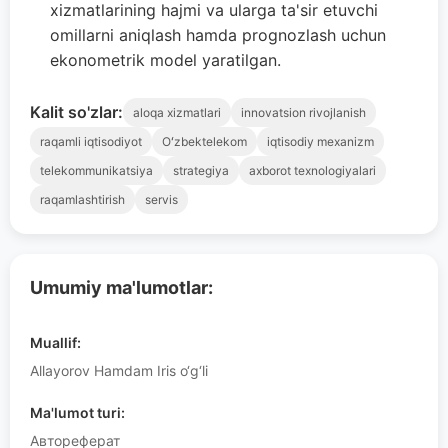
xizmatlarining hajmi va ularga ta'sir etuvchi
omillarni aniqlash hamda prognozlash uchun
ekonometrik model yaratilgan.
Kalit so'zlar:
aloqa xizmatlari
innovatsion rivojlanish
raqamli iqtisodiyot
Oʻzbektelekom
iqtisodiy mexanizm
telekommunikatsiya
strategiya
axborot texnologiyalari
raqamlashtirish
servis
Umumiy ma'lumotlar:
Muallif:
Allayorov Hamdam Iris o‘g‘li
Ma'lumot turi:
Автореферат