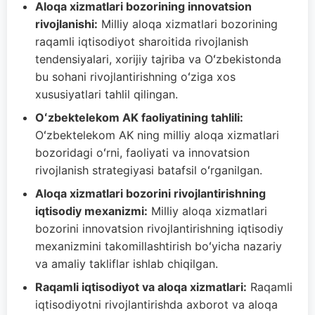
Aloqa xizmatlari bozorining innovatsion
rivojlanishi:
Milliy aloqa xizmatlari bozorining
raqamli iqtisodiyot sharoitida rivojlanish
tendensiyalari, xorijiy tajriba va Oʻzbekistonda
bu sohani rivojlantirishning oʻziga xos
xususiyatlari tahlil qilingan.
Oʻzbektelekom AK faoliyatining tahlili:
Oʻzbektelekom AK ning milliy aloqa xizmatlari
bozoridagi oʻrni, faoliyati va innovatsion
rivojlanish strategiyasi batafsil oʻrganilgan.
Aloqa xizmatlari bozorini rivojlantirishning
iqtisodiy mexanizmi:
Milliy aloqa xizmatlari
bozorini innovatsion rivojlantirishning iqtisodiy
mexanizmini takomillashtirish boʻyicha nazariy
va amaliy takliflar ishlab chiqilgan.
Raqamli iqtisodiyot va aloqa xizmatlari:
Raqamli
iqtisodiyotni rivojlantirishda axborot va aloqa