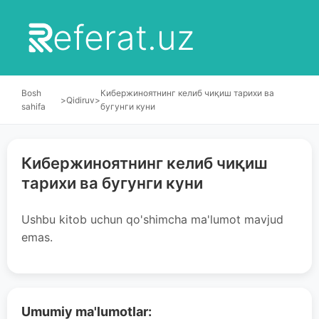
eferat.uz
Bosh
Кибержиноятнинг келиб чиқиш тарихи ва
>
Qidiruv
>
sahifa
бугунги куни
Кибержиноятнинг келиб чиқиш
тарихи ва бугунги куни
Ushbu kitob uchun qo'shimcha ma'lumot mavjud
emas.
Umumiy ma'lumotlar: