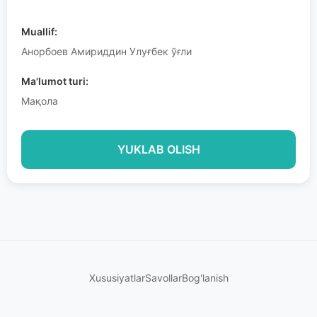
Muallif:
Анорбоев Амириддин Улуғбек ўғли
Ma'lumot turi:
Мақола
YUKLAB OLISH
Xususiyatlar
Savollar
Bog'lanish