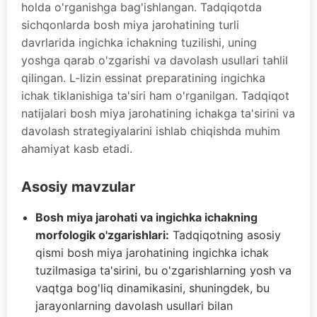
holda o'rganishga bag'ishlangan. Tadqiqotda
sichqonlarda bosh miya jarohatining turli
davrlarida ingichka ichakning tuzilishi, uning
yoshga qarab o'zgarishi va davolash usullari tahlil
qilingan. L-lizin essinat preparatining ingichka
ichak tiklanishiga ta'siri ham o'rganilgan. Tadqiqot
natijalari bosh miya jarohatining ichakga ta'sirini va
davolash strategiyalarini ishlab chiqishda muhim
ahamiyat kasb etadi.
Asosiy mavzular
Bosh miya jarohati va ingichka ichakning
morfologik o'zgarishlari:
Tadqiqotning asosiy
qismi bosh miya jarohatining ingichka ichak
tuzilmasiga ta'sirini, bu o'zgarishlarning yosh va
vaqtga bog'liq dinamikasini, shuningdek, bu
jarayonlarning davolash usullari bilan