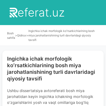
eferat.uz
Ingichka ichak morfologik koʻrsatkichlarining bosh
Bosh
>
Qidiruv
>
miya jarohatlanishining turli davrlaridagi qiyosiy
sahifa
tavsifi
Ingichka ichak morfologik
koʻrsatkichlarining bosh miya
jarohatlanishining turli davrlaridagi
qiyosiy tavsifi
Ushbu dissertatsiya avtoreferati bosh miya
jarohatidan keyin ingichka ichakning morfologik
o'zgarishlarini yosh va vaqt omillariga bog'liq