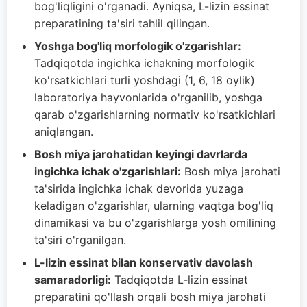
bog'liqligini o'rganadi. Ayniqsa, L-lizin essinat
preparatining ta'siri tahlil qilingan.
Yoshga bog'liq morfologik o'zgarishlar:
Tadqiqotda ingichka ichakning morfologik
ko'rsatkichlari turli yoshdagi (1, 6, 18 oylik)
laboratoriya hayvonlarida o'rganilib, yoshga
qarab o'zgarishlarning normativ ko'rsatkichlari
aniqlangan.
Bosh miya jarohatidan keyingi davrlarda
ingichka ichak o'zgarishlari:
Bosh miya jarohati
ta'sirida ingichka ichak devorida yuzaga
keladigan o'zgarishlar, ularning vaqtga bog'liq
dinamikasi va bu o'zgarishlarga yosh omilining
ta'siri o'rganilgan.
L-lizin essinat bilan konservativ davolash
samaradorligi:
Tadqiqotda L-lizin essinat
preparatini qo'llash orqali bosh miya jarohati