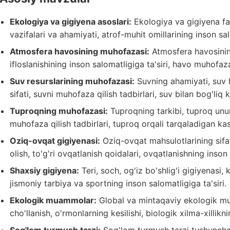
Ekologiya va gigiyena asoslari:
Ekologiya va gigiyena fan
vazifalari va ahamiyati, atrof-muhit omillarining inson sal
Atmosfera havosining muhofazasi:
Atmosfera havosining
ifloslanishining inson salomatligiga ta'siri, havo muhofaza
Suv resurslarining muhofazasi:
Suvning ahamiyati, suv ha
sifati, suvni muhofaza qilish tadbirlari, suv bilan bog'liq ka
Tuproqning muhofazasi:
Tuproqning tarkibi, tuproq unum
muhofaza qilish tadbirlari, tuproq orqali tarqaladigan kasa
Oziq-ovqat gigiyenasi:
Oziq-ovqat mahsulotlarining sifat
olish, to'g'ri ovqatlanish qoidalari, ovqatlanishning inson 
Shaxsiy gigiyena:
Teri, soch, og'iz bo'shlig'i gigiyenasi
jismoniy tarbiya va sportning inson salomatligiga ta'siri.
Ekologik muammolar:
Global va mintaqaviy ekologik mua
cho'llanish, o'rmonlarning kesilishi, biologik xilma-xillikn