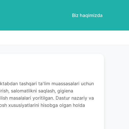
Biz haqimizda
aktabdan tashqari ta'lim muassasalari uchun
rish, salomatlikni saqlash, gigiena
ilish masalalari yoritilgan. Dastur nazariy va
yosh xususiyatlarini hisobga olgan holda