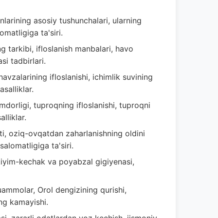
larining asosiy tushunchalari, ularning
omatligiga ta'siri.
 tarkibi, ifloslanish manbalari, havo
si tadbirlari.
vzalarining ifloslanishi, ichimlik suvining
salliklar.
dorligi, tuproqning ifloslanishi, tuproqni
lliklar.
i, oziq-ovqatdan zaharlanishning oldini
salomatligiga ta'siri.
, kiyim-kechak va poyabzal gigiyenasi,
mmolar, Orol dengizining qurishi,
ing kamayishi.