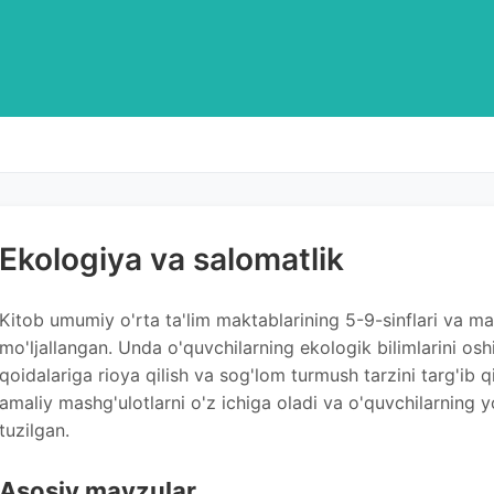
Ekologiya va salomatlik
Kitob umumiy o'rta ta'lim maktablarining 5-9-sinflari va m
mo'ljallangan. Unda o'quvchilarning ekologik bilimlarini oshi
qoidalariga rioya qilish va sog'lom turmush tarzini targ'ib q
amaliy mashg'ulotlarni o'z ichiga oladi va o'quvchilarning 
tuzilgan.
Asosiy mavzular