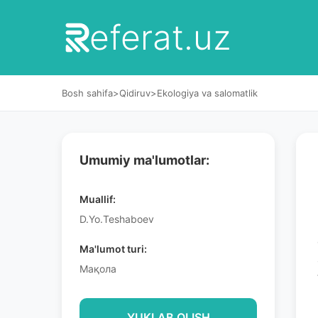
eferat.uz
Bosh sahifa
>
Qidiruv
>
Ekologiya va salomatlik
Umumiy ma'lumotlar:
Muallif:
D.Yo.Teshaboev
Ma'lumot turi:
Мақола
YUKLAB OLISH