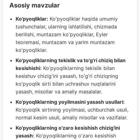
Asosiy mavzular
Ko'pyoqliklar:
Ko'pyoqliklar haqida umumiy
tushunchalar, ularning ishlatilishi, chizmada
berilishi, muntazam ko'pyoqliklar, Eyler
teoremasi, muntazam va yarim muntazam
ko'pyoqliklar.
Ko'pyoqliklarning tekislik va to'g'ri chiziq bilan
kesishishi:
Ko'pyoqliklarning tekislik bilan
kesishuv chizig'ini yasash, to'g'ri chiziqning
ko'pyoqlik sirti bilan uchrashuv nuqtalarini
yasash, misollar va amaliy masalalar.
Ko'pyoqliklarning yoyilmasini yasash usullari:
Ko'pyoqlik sirtining yoyilmasi, uchburchak usuli,
normal kesim usuli, amaliy misollar va vazifalar.
Ko'pyoqliklarning o'zaro kesishish chizig'ini
yasash:
Ko'pyoqliklarning o'zaro kesishish