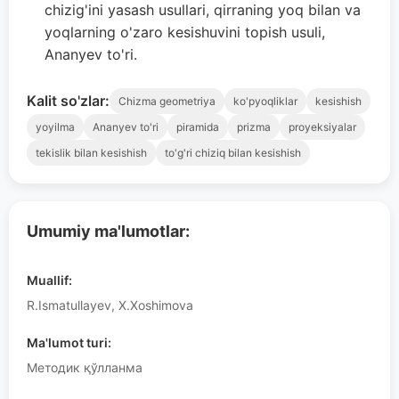
chizig'ini yasash usullari, qirraning yoq bilan va
yoqlarning o'zaro kesishuvini topish usuli,
Ananyev to'ri.
Kalit so'zlar:
Chizma geometriya
ko'pyoqliklar
kesishish
yoyilma
Ananyev to'ri
piramida
prizma
proyeksiyalar
tekislik bilan kesishish
to'g'ri chiziq bilan kesishish
Umumiy ma'lumotlar:
Muallif:
R.Ismatullayev, X.Xoshimova
Ma'lumot turi:
Методик қўлланма