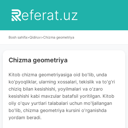
eferat.uz
Bosh sahifa
>
Qidiruv
>
Chizma geometriya
Chizma geometriya
Kitob chizma geometriyasiga oid bo'lib, unda
ko'pyoqliklar, ularning xossalari, tekislik va to'g'ri
chiziq bilan kesishishi, yoyilmalari va o'zaro
kesishishi kabi mavzular batafsil yoritilgan. Kitob
oliy o'quv yurtlari talabalari uchun mo'ljallangan
bo'lib, chizma geometriya kursini o'rganishda
yordam beradi.