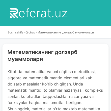
eferat.uz
Bosh sahifa
>
Qidiruv
>
Математиканинг долзарб муаммолари
Математиканинг долзарб
муаммолари
Kitobda matematika va uni o'qitish metodikasi,
algebra va matematik mantiq elementlari kabi
dolzarb masalalar ko'rib chiqilgan. Unda
matematik mantiq, to'plamlar nazariyasi, kompleks
sonlar, ko'phadlar, taqqoslashlar nazariyasi va
funksiyalar haqida ma'lumotlar berilgan.
Shuningdek, materiallar o'rta maktab matematika