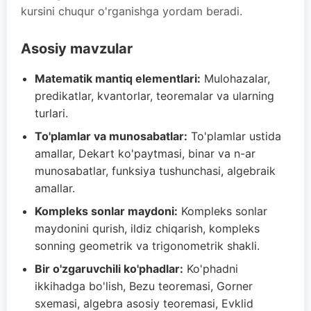
kursini chuqur o'rganishga yordam beradi.
Asosiy mavzular
Matematik mantiq elementlari:
Mulohazalar,
predikatlar, kvantorlar, teoremalar va ularning
turlari.
To'plamlar va munosabatlar:
To'plamlar ustida
amallar, Dekart ko'paytmasi, binar va n-ar
munosabatlar, funksiya tushunchasi, algebraik
amallar.
Kompleks sonlar maydoni:
Kompleks sonlar
maydonini qurish, ildiz chiqarish, kompleks
sonning geometrik va trigonometrik shakli.
Bir o'zgaruvchili ko'phadlar:
Ko'phadni
ikkihadga bo'lish, Bezu teoremasi, Gorner
sxemasi, algebra asosiy teoremasi, Evklid