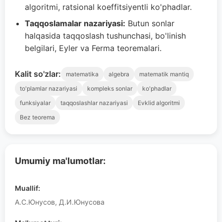
algoritmi, ratsional koeffitsiyentli ko'phadlar.
Taqqoslamalar nazariyasi:
Butun sonlar
halqasida taqqoslash tushunchasi, bo'linish
belgilari, Eyler va Ferma teoremalari.
Kalit so'zlar:
matematika
algebra
matematik mantiq
to'plamlar nazariyasi
kompleks sonlar
ko'phadlar
funksiyalar
taqqoslashlar nazariyasi
Evklid algoritmi
Bez teorema
Umumiy ma'lumotlar:
Muallif:
А.С.Юнусов, Д.И.Юнусова