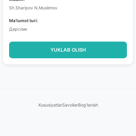
Sh.Sharipov N.Muslimov
Ma'lumot turi:
Дарслик
YUKLAB OLISH
Xususiyatlar
Savollar
Bog'lanish