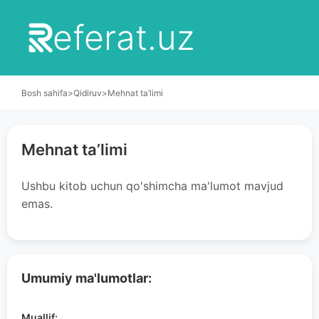
eferat.uz
Bosh sahifa
>
Qidiruv
>
Mehnat ta’limi
Mehnat ta’limi
Ushbu kitob uchun qo'shimcha ma'lumot mavjud
emas.
Umumiy ma'lumotlar:
Muallif: