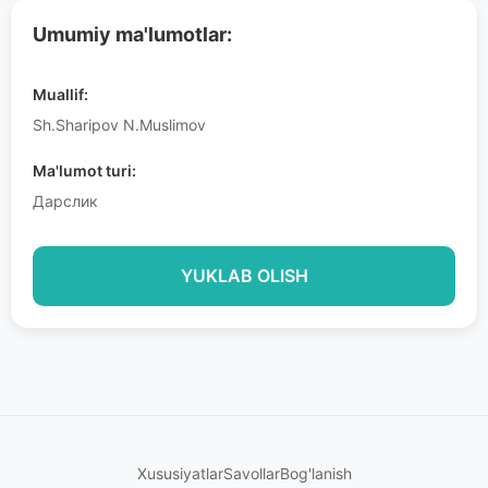
Umumiy ma'lumotlar:
Muallif:
Sh.Sharipov N.Muslimov
Ma'lumot turi:
Дарслик
YUKLAB OLISH
Xususiyatlar
Savollar
Bog'lanish