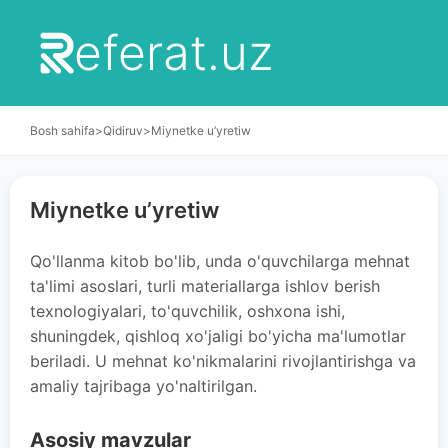
eferat.uz
Bosh sahifa
>
Qidiruv
>
Miynetke u’yretiw
Miynetke u’yretiw
Qo'llanma kitob bo'lib, unda o'quvchilarga mehnat
ta'limi asoslari, turli materiallarga ishlov berish
texnologiyalari, to'quvchilik, oshxona ishi,
shuningdek, qishloq xo'jaligi bo'yicha ma'lumotlar
beriladi. U mehnat ko'nikmalarini rivojlantirishga va
amaliy tajribaga yo'naltirilgan.
Asosiy mavzular