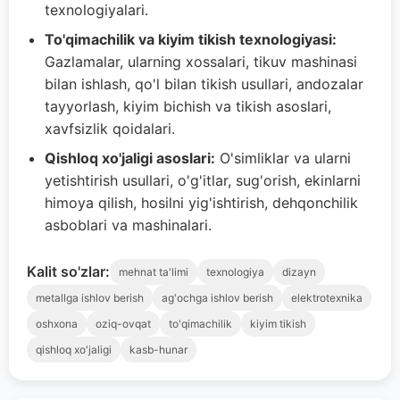
texnologiyalari.
To'qimachilik va kiyim tikish texnologiyasi:
Gazlamalar, ularning xossalari, tikuv mashinasi
bilan ishlash, qo'l bilan tikish usullari, andozalar
tayyorlash, kiyim bichish va tikish asoslari,
xavfsizlik qoidalari.
Qishloq xo'jaligi asoslari:
O'simliklar va ularni
yetishtirish usullari, o'g'itlar, sug'orish, ekinlarni
himoya qilish, hosilni yig'ishtirish, dehqonchilik
asboblari va mashinalari.
Kalit so'zlar:
mehnat ta'limi
texnologiya
dizayn
metallga ishlov berish
ag'ochga ishlov berish
elektrotexnika
oshxona
oziq-ovqat
to'qimachilik
kiyim tikish
qishloq xo'jaligi
kasb-hunar