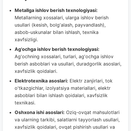
Metallga ishlov berish texnologiyasi:
Metallarning xossalari, ularga ishlov berish
usullari (kesish, bolg'alash, payvandlash),
asbob-uskunalar bilan ishlash, texnika
xavfsizligi.
Ag'ochga ishlov berish texnologiyasi:
Ag'ochning xossalari, turlari, ag'ochga ishlov
berish asboblari va usullari, duradgorlik asoslari,
xavfsizlik qoidalari.
Elektrotexnika asoslari:
Elektr zanjirlari, tok
o'tkazgichlar, izolyatsiya materiallari, elektr
asboblari bilan ishlash qoidalari, xavfsizlik
texnikasi.
Oshxona ishi asoslari:
Oziq-ovqat mahsulotlari
va ularning tarkibi, salatlarni tayyorlash usullari,
xavfsizlik qoidalari, ovqat pishirish usullari va