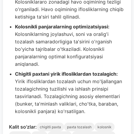
Kolosniklararo zonadagi havo oqimining tezligi
o'rganiladi. Havo oqimining iflosliklarning chiqib
ketishiga ta'siri tahlil qilinadi.
Kolosnikli panjaralarning optimizatsiyasi:
Kolosniklarning joylashuvi, soni va oralig'i
tozalash samaradorligiga ta'sirini o'rganish
bo'yicha tajribalar o'tkaziladi. Kolosnikli
panjaralarning optimal konfiguratsiyasi
aniqlanadi.
Chigitli paxtani yirik iflosliklardan tozalagich:
Yirik iflosliklardan tozalash uchun mo'ljallangan
tozalagichning tuzilishi va ishlash prinsipi
tasvirlanadi. Tozalagichning asosiy elementlari
(bunker, ta'minlash valiklari, cho'tka, baraban,
kolosnikli panjara) ko'rsatilgan.
Kalit so'zlar:
chigitli paxta
paxta tozalash
kolosnik