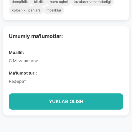
dempfirlik
bikrlik
havo oqimi
tozalash samaradorligi
kolosnikli panjara
iflosliklar
Umumiy ma'lumotlar:
Muallif:
G.Mirzaumarov
Ma'lumot turi:
Реферат
YUKLAB OLISH