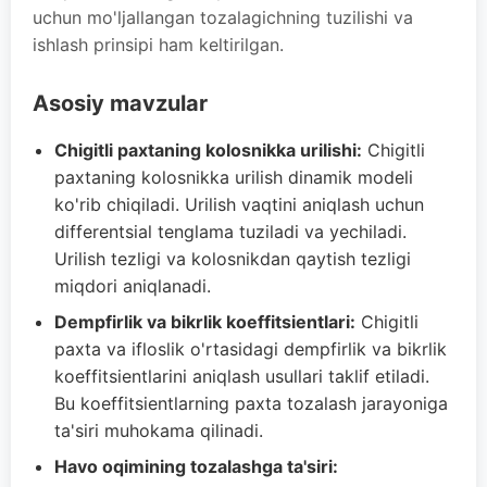
uchun mo'ljallangan tozalagichning tuzilishi va
ishlash prinsipi ham keltirilgan.
Asosiy mavzular
Chigitli paxtaning kolosnikka urilishi:
Chigitli
paxtaning kolosnikka urilish dinamik modeli
ko'rib chiqiladi. Urilish vaqtini aniqlash uchun
differentsial tenglama tuziladi va yechiladi.
Urilish tezligi va kolosnikdan qaytish tezligi
miqdori aniqlanadi.
Dempfirlik va bikrlik koeffitsientlari:
Chigitli
paxta va ifloslik o'rtasidagi dempfirlik va bikrlik
koeffitsientlarini aniqlash usullari taklif etiladi.
Bu koeffitsientlarning paxta tozalash jarayoniga
ta'siri muhokama qilinadi.
Havo oqimining tozalashga ta'siri: