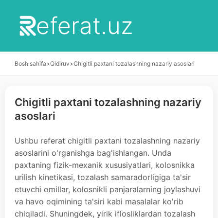
eferat.uz
Bosh sahifa
>
Qidiruv
>
Chigitli paxtani tozalashning nazariy asoslari
Chigitli paxtani tozalashning nazariy
asoslari
Ushbu referat chigitli paxtani tozalashning nazariy
asoslarini o'rganishga bag'ishlangan. Unda
paxtaning fizik-mexanik xususiyatlari, kolosnikka
urilish kinetikasi, tozalash samaradorligiga ta'sir
etuvchi omillar, kolosnikli panjaralarning joylashuvi
va havo oqimining ta'siri kabi masalalar ko'rib
chiqiladi. Shuningdek, yirik iflosliklardan tozalash