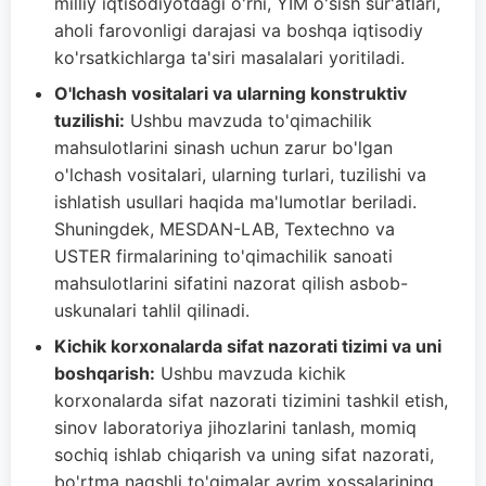
milliy iqtisodiyotdagi o'rni, YIM o'sish sur'atlari,
aholi farovonligi darajasi va boshqa iqtisodiy
ko'rsatkichlarga ta'siri masalalari yoritiladi.
O'lchash vositalari va ularning konstruktiv
tuzilishi:
Ushbu mavzuda to'qimachilik
mahsulotlarini sinash uchun zarur bo'lgan
o'lchash vositalari, ularning turlari, tuzilishi va
ishlatish usullari haqida ma'lumotlar beriladi.
Shuningdek, MESDAN-LAB, Textechno va
USTER firmalarining to'qimachilik sanoati
mahsulotlarini sifatini nazorat qilish asbob-
uskunalari tahlil qilinadi.
Kichik korxonalarda sifat nazorati tizimi va uni
boshqarish:
Ushbu mavzuda kichik
korxonalarda sifat nazorati tizimini tashkil etish,
sinov laboratoriya jihozlarini tanlash, momiq
sochiq ishlab chiqarish va uning sifat nazorati,
bo'rtma naqshli to'qimalar ayrim xossalarining