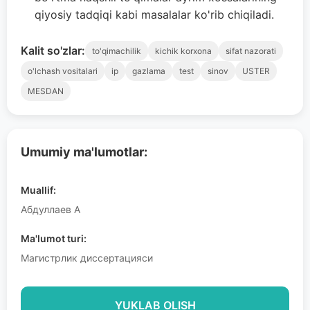
qiyosiy tadqiqi kabi masalalar ko'rib chiqiladi.
Kalit so'zlar:
to'qimachilik
kichik korxona
sifat nazorati
o'lchash vositalari
ip
gazlama
test
sinov
USTER
MESDAN
Umumiy ma'lumotlar:
Muallif:
Абдуллаев А
Ma'lumot turi:
Магистрлик диссертацияси
YUKLAB OLISH