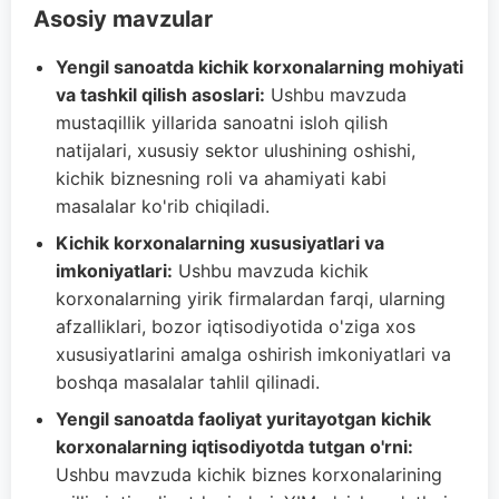
Asosiy mavzular
Yengil sanoatda kichik korxonalarning mohiyati
va tashkil qilish asoslari:
Ushbu mavzuda
mustaqillik yillarida sanoatni isloh qilish
natijalari, xususiy sektor ulushining oshishi,
kichik biznesning roli va ahamiyati kabi
masalalar ko'rib chiqiladi.
Kichik korxonalarning xususiyatlari va
imkoniyatlari:
Ushbu mavzuda kichik
korxonalarning yirik firmalardan farqi, ularning
afzalliklari, bozor iqtisodiyotida o'ziga xos
xususiyatlarini amalga oshirish imkoniyatlari va
boshqa masalalar tahlil qilinadi.
Yengil sanoatda faoliyat yuritayotgan kichik
korxonalarning iqtisodiyotda tutgan o'rni:
Ushbu mavzuda kichik biznes korxonalarining