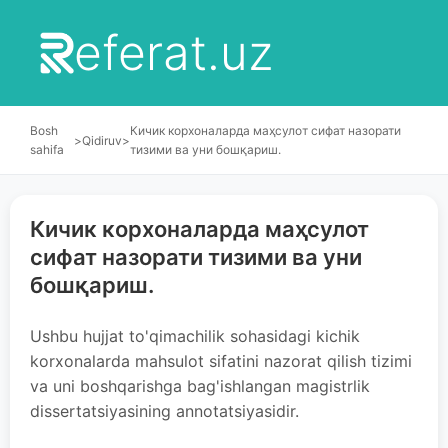
eferat.uz
Bosh
Кичик корхоналарда маҳсулот сифат назорати
>
Qidiruv
>
sahifa
тизими ва уни бошқариш.
Кичик корхоналарда маҳсулот
сифат назорати тизими ва уни
бошқариш.
Ushbu hujjat to'qimachilik sohasidagi kichik
korxonalarda mahsulot sifatini nazorat qilish tizimi
va uni boshqarishga bag'ishlangan magistrlik
dissertatsiyasining annotatsiyasidir.