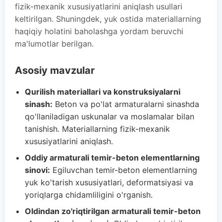
fizik-mexanik xususiyatlarini aniqlash usullari
keltirilgan. Shuningdek, yuk ostida materiallarning
haqiqiy holatini baholashga yordam beruvchi
ma'lumotlar berilgan.
Asosiy mavzular
Qurilish materiallari va konstruksiyalarni
sinash:
Beton va po'lat armaturalarni sinashda
qo'llaniladigan uskunalar va moslamalar bilan
tanishish. Materiallarning fizik-mexanik
xususiyatlarini aniqlash.
Oddiy armaturali temir-beton elementlarning
sinovi:
Egiluvchan temir-beton elementlarning
yuk ko'tarish xususiyatlari, deformatsiyasi va
yoriqlarga chidamliligini o'rganish.
Oldindan zo'riqtirilgan armaturali temir-beton