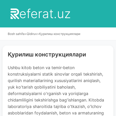
eferat.uz
Bosh sahifa
>
Qidiruv
>
Қурилиш конструкциялари
Қурилиш конструкциялари
Ushbu kitob beton va temir-beton
konstruksiyalarni statik sinovlar orqali tekshirish,
qurilish materiallarining xususiyatlarini aniqlash,
yuk ko'tarish qobiliyatini baholash,
deformatsiyalarni o'rganish va yoriqlarga
chidamliligini tekshirishga bag'ishlangan. Kitobda
laboratoriya sharoitida tajriba o'tkazish, o'lchov
asboblaridan foydalanish, beton va armaturaning