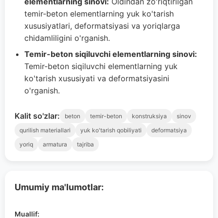
elementlarning sinovi:
Oldindan zo'riqtirilgan
temir-beton elementlarning yuk ko'tarish
xususiyatlari, deformatsiyasi va yoriqlarga
chidamliligini o'rganish.
Temir-beton siqiluvchi elementlarning sinovi:
Temir-beton siqiluvchi elementlarning yuk
ko'tarish xususiyati va deformatsiyasini
o'rganish.
Kalit so'zlar:
beton
temir-beton
konstruksiya
sinov
qurilish materiallari
yuk ko'tarish qobiliyati
deformatsiya
yoriq
armatura
tajriba
Umumiy ma'lumotlar:
Muallif: