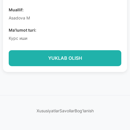
Muallif:
Asadova M
Ma'lumot turi:
Курс иши
YUKLAB OLISH
Xususiyatlar
Savollar
Bog'lanish