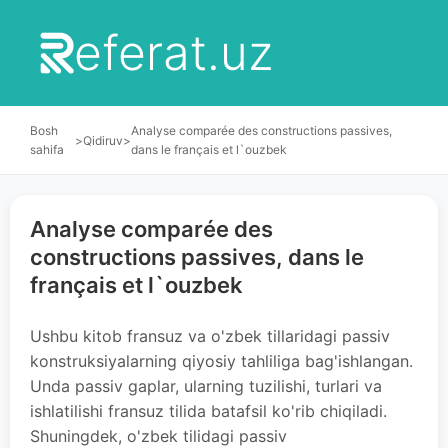
eferat.uz
Bosh
Analyse comparée des constructions passives,
>
Qidiruv
>
sahifa
dans le français et l`ouzbek
Analyse comparée des
constructions passives, dans le
français et l`ouzbek
Ushbu kitob fransuz va o'zbek tillaridagi passiv
konstruksiyalarning qiyosiy tahliliga bag'ishlangan.
Unda passiv gaplar, ularning tuzilishi, turlari va
ishlatilishi fransuz tilida batafsil ko'rib chiqiladi.
Shuningdek, o'zbek tilidagi passiv