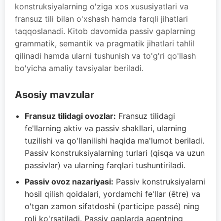
konstruksiyalarning o'ziga xos xususiyatlari va
fransuz tili bilan o'xshash hamda farqli jihatlari
taqqoslanadi. Kitob davomida passiv gaplarning
grammatik, semantik va pragmatik jihatlari tahlil
qilinadi hamda ularni tushunish va to'g'ri qo'llash
bo'yicha amaliy tavsiyalar beriladi.
Asosiy mavzular
Fransuz tilidagi ovozlar:
Fransuz tilidagi
fe'llarning aktiv va passiv shakllari, ularning
tuzilishi va qo'llanilishi haqida ma'lumot beriladi.
Passiv konstruksiyalarning turlari (qisqa va uzun
passivlar) va ularning farqlari tushuntiriladi.
Passiv ovoz nazariyasi:
Passiv konstruksiyalarni
hosil qilish qoidalari, yordamchi fe'llar (être) va
o'tgan zamon sifatdoshi (participe passé) ning
roli ko'rsatiladi. Passiv gaplarda agentning