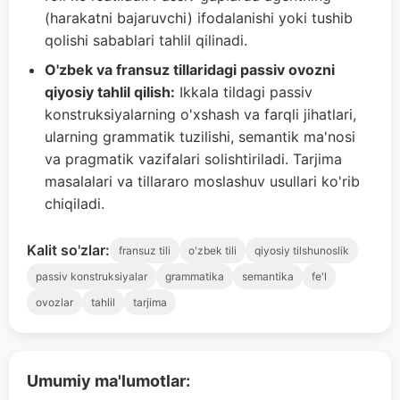
(harakatni bajaruvchi) ifodalanishi yoki tushib
qolishi sabablari tahlil qilinadi.
O'zbek va fransuz tillaridagi passiv ovozni
qiyosiy tahlil qilish:
Ikkala tildagi passiv
konstruksiyalarning o'xshash va farqli jihatlari,
ularning grammatik tuzilishi, semantik ma'nosi
va pragmatik vazifalari solishtiriladi. Tarjima
masalalari va tillararo moslashuv usullari ko'rib
chiqiladi.
Kalit so'zlar:
fransuz tili
o'zbek tili
qiyosiy tilshunoslik
passiv konstruksiyalar
grammatika
semantika
fe'l
ovozlar
tahlil
tarjima
Umumiy ma'lumotlar: