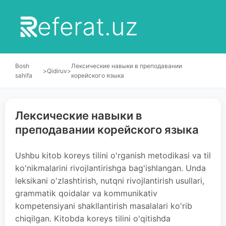
eferat.uz
Bosh
Лексические навыки в преподавании
>
Qidiruv
>
sahifa
корейского языка
Лексические навыки в
преподавании корейского языка
Ushbu kitob koreys tilini o'rganish metodikasi va til
ko'nikmalarini rivojlantirishga bag'ishlangan. Unda
leksikani o'zlashtirish, nutqni rivojlantirish usullari,
grammatik qoidalar va kommunikativ
kompetensiyani shakllantirish masalalari ko'rib
chiqilgan. Kitobda koreys tilini o'qitishda