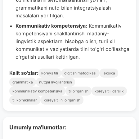
ko'nikmalarni avtomatlashtirish yo'llari,
grammatikani nutq bilan integratsiyalash
masalalari yoritilgan.
Kommunikativ kompetensiya:
Kommunikativ
kompetensiyani shakllantirish, madaniy-
lingvistik aspektlarni hisobga olish, turli xil
kommunikativ vaziyatlarda tilni to'g'ri qo'llashga
o'rgatish usullari keltirilgan.
Kalit so'zlar:
koreys tili
o'qitish metodikasi
leksika
grammatika
nutqni rivojlantirish
kommunikativ kompetensiya
til o'rganish
koreys tili darslik
til ko'nikmalari
koreys tilini o'rganish
Umumiy ma'lumotlar: