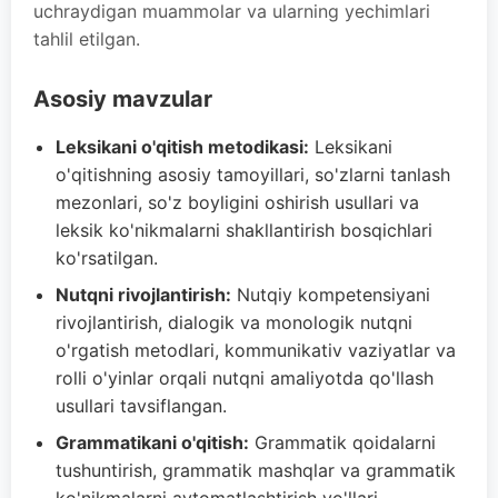
uchraydigan muammolar va ularning yechimlari
tahlil etilgan.
Asosiy mavzular
Leksikani o'qitish metodikasi:
Leksikani
o'qitishning asosiy tamoyillari, so'zlarni tanlash
mezonlari, so'z boyligini oshirish usullari va
leksik ko'nikmalarni shakllantirish bosqichlari
ko'rsatilgan.
Nutqni rivojlantirish:
Nutqiy kompetensiyani
rivojlantirish, dialogik va monologik nutqni
o'rgatish metodlari, kommunikativ vaziyatlar va
rolli o'yinlar orqali nutqni amaliyotda qo'llash
usullari tavsiflangan.
Grammatikani o'qitish:
Grammatik qoidalarni
tushuntirish, grammatik mashqlar va grammatik