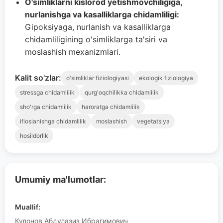
O'simliklarni kislorod yetishmovchiligiga,
nurlanishga va kasalliklarga chidamliligi:
Gipoksiyaga, nurlanish va kasalliklarga
chidamliligining o'simliklarga ta'siri va
moslashish mexanizmlari.
Kalit so'zlar:
o'simliklar fiziologiyasi
ekologik fiziologiya
stressga chidamlilik
qurg'oqchilikka chidamlilik
sho'rga chidamlilik
haroratga chidamlilik
ifloslanishga chidamlilik
moslashish
vegetatsiya
hosildorlik
Umumiy ma'lumotlar:
Muallif:
Кулонов Абдулазиз Ибрагимович