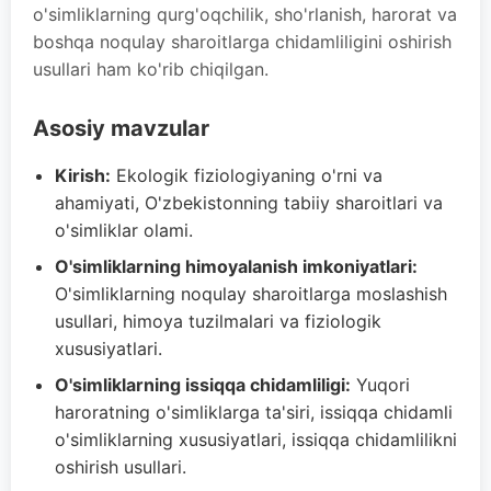
o'simliklarning qurg'oqchilik, sho'rlanish, harorat va
boshqa noqulay sharoitlarga chidamliligini oshirish
usullari ham ko'rib chiqilgan.
Asosiy mavzular
Kirish:
Ekologik fiziologiyaning o'rni va
ahamiyati, O'zbekistonning tabiiy sharoitlari va
o'simliklar olami.
O'simliklarning himoyalanish imkoniyatlari:
O'simliklarning noqulay sharoitlarga moslashish
usullari, himoya tuzilmalari va fiziologik
xususiyatlari.
O'simliklarning issiqqa chidamliligi:
Yuqori
haroratning o'simliklarga ta'siri, issiqqa chidamli
o'simliklarning xususiyatlari, issiqqa chidamlilikni
oshirish usullari.