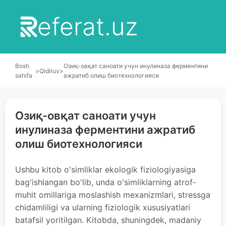
eferat.uz
Bosh
Озиқ-овқат саноати учун инулиназа ферментини
>
Qidiruv
>
sahifa
ажратиб олиш биотехнологияси
Озиқ-овқат саноати учун
инулиназа ферментини ажратиб
олиш биотехнологияси
Ushbu kitob o'simliklar ekologik fiziologiyasiga
bag'ishlangan bo'lib, unda o'simliklarning atrof-
muhit omillariga moslashish mexanizmlari, stressga
chidamliligi va ularning fiziologik xususiyatlari
batafsil yoritilgan. Kitobda, shuningdek, madaniy