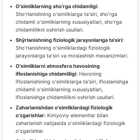
O'simliklarning sho'rga chidamligi:
Sho'rlanishning o'simliklarga ta'siri, sho'rga
chidamli o'simliklarning xususiyatlari, sho'rga
chidamlilikni oshirish usullari.
Shўrlanishning fiziologik jarayonlariga ta'siri:
Sho'rlanishning o'simliklardagi fiziologik
jarayonlarga ta'siri va moslashish mexanizmlari.
O'simliklarni atmosfera havosining
ifloslanishiga chidamliligi:
Havoning
ifloslanishining o'simliklarga ta'siri, ifloslanishga
chidamli o'simliklarning xususiyatlari,
ifloslanishga chidamlilikni oshirish usullari.
Zaharlanishdan o'simliklardagi fiziologik
o'zgarishlar:
Kimyoviy elementlar bilan
zaharlanish natijasida o'simliklardagi fiziologik
o'zgarishlar.