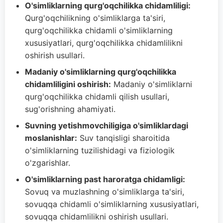
O'simliklarning qurg'oqchilikka chidamliligi:
Qurg'oqchilikning o'simliklarga ta'siri,
qurg'oqchilikka chidamli o'simliklarning
xususiyatlari, qurg'oqchilikka chidamlilikni
oshirish usullari.
Madaniy o'simliklarning qurg'oqchilikka
chidamliligini oshirish:
Madaniy o'simliklarni
qurg'oqchilikka chidamli qilish usullari,
sug'orishning ahamiyati.
Suvning yetishmovchiligiga o'simliklardagi
moslanishlar:
Suv tanqisligi sharoitida
o'simliklarning tuzilishidagi va fiziologik
o'zgarishlar.
O'simliklarning past haroratga chidamligi:
Sovuq va muzlashning o'simliklarga ta'siri,
sovuqqa chidamli o'simliklarning xususiyatlari,
sovuqqa chidamlilikni oshirish usullari.