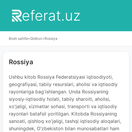
eferat.uz
Bosh sahifa
>
Qidiruv
>
Rossiya
Rossiya
Ushbu kitob Rossiya Federatsiyasi iqtisodiyoti,
geografiyasi, tabiiy resurslari, aholisi va iqtisodiy
rayonlariga bag'ishlangan. Unda Rossiyaning
siyosiy-iqtisodiy holati, tabiiy sharoiti, aholisi,
xo'jaligi, xizmatlar sohasi, transporti va iqtisodiy
rayonlari batafsil yoritilgan. Kitobda Rossiyaning
sanoati, qishloq xo'jaligi, tashqi iqtisodiy aloqalari,
shuningdek, O'zbekiston bilan munosabatlari ham