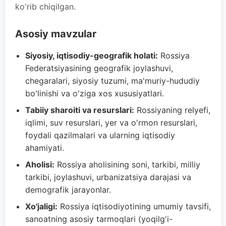
ko'rib chiqilgan.
Asosiy mavzular
Siyosiy, iqtisodiy-geografik holati:
Rossiya
Federatsiyasining geografik joylashuvi,
chegaralari, siyosiy tuzumi, ma'muriy-hududiy
bo'linishi va o'ziga xos xususiyatlari.
Tabiiy sharoiti va resurslari:
Rossiyaning relyefi,
iqlimi, suv resurslari, yer va o'rmon resurslari,
foydali qazilmalari va ularning iqtisodiy
ahamiyati.
Aholisi:
Rossiya aholisining soni, tarkibi, milliy
tarkibi, joylashuvi, urbanizatsiya darajasi va
demografik jarayonlar.
Xo'jaligi:
Rossiya iqtisodiyotining umumiy tavsifi,
sanoatning asosiy tarmoqlari (yoqilg'i-