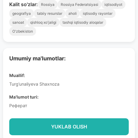
Kalit so'zlar:
Rossiya
Rossiya Federatsiyasi
iqtisodiyot
geografiya
tabiiy resurslar
aholi
iqtisodiy rayonlar
sanoat
qishloq xo'jaligi
tashqi iqtisodiy aloqalar
O'zbekiston
Umumiy ma'lumotlar:
Muallif:
Turg’unaliyeva Shaxnoza
Ma'lumot turi:
Реферат
YUKLAB OLISH