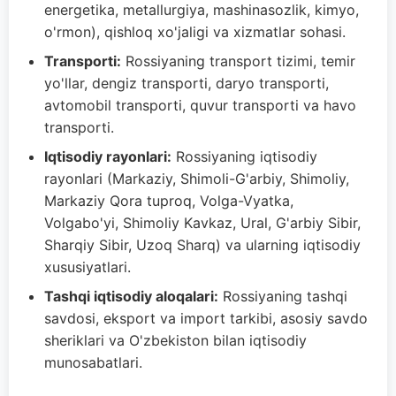
energetika, metallurgiya, mashinasozlik, kimyo,
o'rmon), qishloq xo'jaligi va xizmatlar sohasi.
Transporti:
Rossiyaning transport tizimi, temir
yo'llar, dengiz transporti, daryo transporti,
avtomobil transporti, quvur transporti va havo
transporti.
Iqtisodiy rayonlari:
Rossiyaning iqtisodiy
rayonlari (Markaziy, Shimoli-G'arbiy, Shimoliy,
Markaziy Qora tuproq, Volga-Vyatka,
Volgabo'yi, Shimoliy Kavkaz, Ural, G'arbiy Sibir,
Sharqiy Sibir, Uzoq Sharq) va ularning iqtisodiy
xususiyatlari.
Tashqi iqtisodiy aloqalari:
Rossiyaning tashqi
savdosi, eksport va import tarkibi, asosiy savdo
sheriklari va O'zbekiston bilan iqtisodiy
munosabatlari.