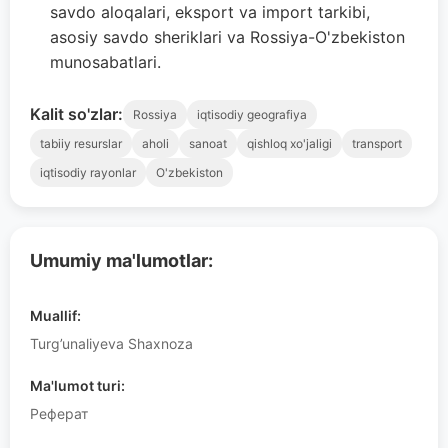
savdo aloqalari, eksport va import tarkibi,
asosiy savdo sheriklari va Rossiya-O'zbekiston
munosabatlari.
Kalit so'zlar:
Rossiya
iqtisodiy geografiya
tabiiy resurslar
aholi
sanoat
qishloq xo'jaligi
transport
iqtisodiy rayonlar
O'zbekiston
Umumiy ma'lumotlar:
Muallif:
Turg’unaliyeva Shaxnoza
Ma'lumot turi:
Реферат