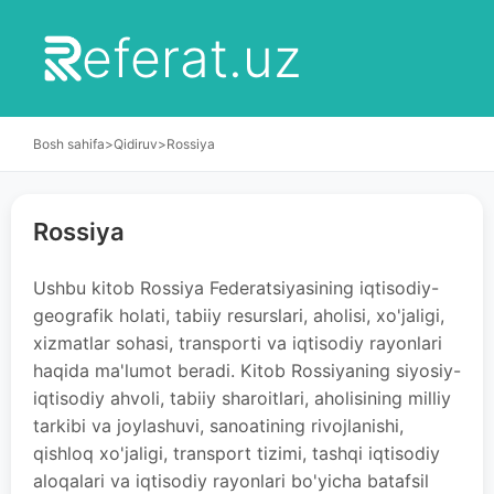
eferat.uz
Bosh sahifa
>
Qidiruv
>
Rossiya
Rossiya
Ushbu kitob Rossiya Federatsiyasining iqtisodiy-
geografik holati, tabiiy resurslari, aholisi, xo'jaligi,
xizmatlar sohasi, transporti va iqtisodiy rayonlari
haqida ma'lumot beradi. Kitob Rossiyaning siyosiy-
iqtisodiy ahvoli, tabiiy sharoitlari, aholisining milliy
tarkibi va joylashuvi, sanoatining rivojlanishi,
qishloq xo'jaligi, transport tizimi, tashqi iqtisodiy
aloqalari va iqtisodiy rayonlari bo'yicha batafsil