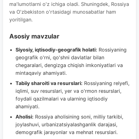
ma'lumotlarni o'z ichiga oladi. Shuningdek, Rossiya
va O'zbekiston o'rtasidagi munosabatlar ham
yoritilgan.
Asosiy mavzular
Siyosiy, iqtisodiy-geografik holati:
Rossiyaning
geografik o'rni, qo'shni davlatlar bilan
chegaralari, dengizga chiqish imkoniyatlari va
mintaqaviy ahamiyati.
Tabiiy sharoiti va resurslari:
Rossiyaning relyefi,
iqlimi, suv resurslari, yer va o'rmon resurslari,
foydali qazilmalari va ularning iqtisodiy
ahamiyati.
Aholisi:
Rossiya aholisining soni, milliy tarkibi,
joylashuvi, urbanizatsiyalashganlik darajasi,
demografik jarayonlar va mehnat resurslari.