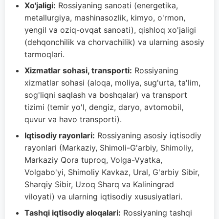
Xo'jaligi:
Rossiyaning sanoati (energetika,
metallurgiya, mashinasozlik, kimyo, o'rmon,
yengil va oziq-ovqat sanoati), qishloq xo'jaligi
(dehqonchilik va chorvachilik) va ularning asosiy
tarmoqlari.
Xizmatlar sohasi, transporti:
Rossiyaning
xizmatlar sohasi (aloqa, moliya, sug'urta, ta'lim,
sog'liqni saqlash va boshqalar) va transport
tizimi (temir yo'l, dengiz, daryo, avtomobil,
quvur va havo transporti).
Iqtisodiy rayonlari:
Rossiyaning asosiy iqtisodiy
rayonlari (Markaziy, Shimoli-G'arbiy, Shimoliy,
Markaziy Qora tuproq, Volga-Vyatka,
Volgabo'yi, Shimoliy Kavkaz, Ural, G'arbiy Sibir,
Sharqiy Sibir, Uzoq Sharq va Kaliningrad
viloyati) va ularning iqtisodiy xususiyatlari.
Tashqi iqtisodiy aloqalari:
Rossiyaning tashqi