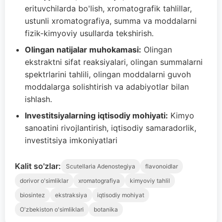
erituvchilarda bo'lish, xromatografik tahlillar,
ustunli xromatografiya, summa va moddalarni
fizik-kimyoviy usullarda tekshirish.
Olingan natijalar muhokamasi:
Olingan
ekstraktni sifat reaksiyalari, olingan summalarni
spektrlarini tahlili, olingan moddalarni guvoh
moddalarga solishtirish va adabiyotlar bilan
ishlash.
Investitsiyalarning iqtisodiy mohiyati:
Kimyo
sanoatini rivojlantirish, iqtisodiy samaradorlik,
investitsiya imkoniyatlari
Kalit so'zlar:
Scutellaria Adenostegiya
flavonoidlar
dorivor o'simliklar
xromatografiya
kimyoviy tahlil
biosintez
ekstraksiya
iqtisodiy mohiyat
O'zbekiston o'simliklari
botanika