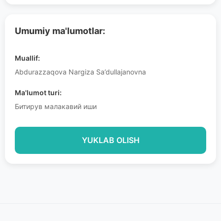
Umumiy ma'lumotlar:
Muallif:
Abdurazzaqova Nargiza Sa’dullajanovna
Ma'lumot turi:
Битирув малакавий иши
YUKLAB OLISH