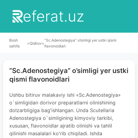
eferat.uz
Bosh
“Sc.Adenostegiya” o’simligi yer ustki qismi
>
Qidiruv
>
sahifa
flavonoidlari
“Sc.Adenostegiya” o’simligi yer ustki
qismi flavonoidlari
Ushbu bitiruv malakaviy ishi «Sc.Adenostegiya»
o`simligidan dorivor preparatlarni olinishining
dolzarbligiga bag'ishlangan. Unda Scutellaria
Adenostegiya o`simligining kimyoviy tarkibi,
xususan, flavonoidlar ajratib olinishi va tahlil
qilinishi masalalari ko'rib chiqiladi. Ishda