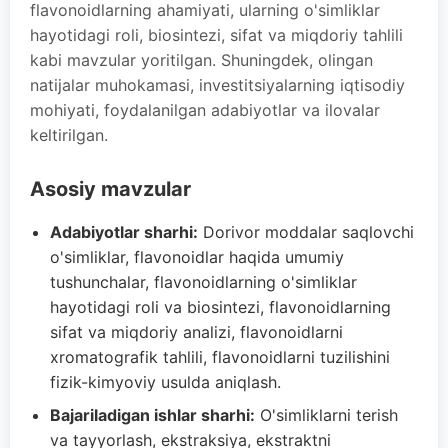
flavonoidlarning ahamiyati, ularning o'simliklar
hayotidagi roli, biosintezi, sifat va miqdoriy tahlili
kabi mavzular yoritilgan. Shuningdek, olingan
natijalar muhokamasi, investitsiyalarning iqtisodiy
mohiyati, foydalanilgan adabiyotlar va ilovalar
keltirilgan.
Asosiy mavzular
Adabiyotlar sharhi:
Dorivor moddalar saqlovchi
o'simliklar, flavonoidlar haqida umumiy
tushunchalar, flavonoidlarning o'simliklar
hayotidagi roli va biosintezi, flavonoidlarning
sifat va miqdoriy analizi, flavonoidlarni
xromatografik tahlili, flavonoidlarni tuzilishini
fizik-kimyoviy usulda aniqlash.
Bajariladigan ishlar sharhi:
O'simliklarni terish
va tayyorlash, ekstraksiya, ekstraktni