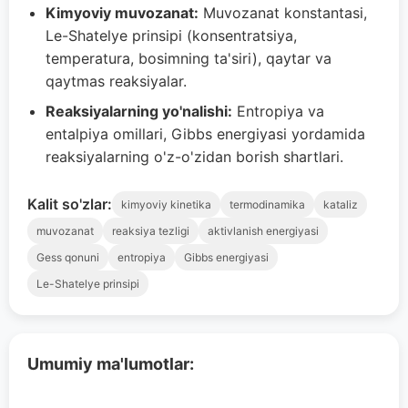
Kimyoviy muvozanat:
Muvozanat konstantasi,
Le-Shatelye prinsipi (konsentratsiya,
temperatura, bosimning ta'siri), qaytar va
qaytmas reaksiyalar.
Reaksiyalarning yo'nalishi:
Entropiya va
entalpiya omillari, Gibbs energiyasi yordamida
reaksiyalarning o'z-o'zidan borish shartlari.
Kalit so'zlar:
kimyoviy kinetika
termodinamika
kataliz
muvozanat
reaksiya tezligi
aktivlanish energiyasi
Gess qonuni
entropiya
Gibbs energiyasi
Le-Shatelye prinsipi
Umumiy ma'lumotlar: