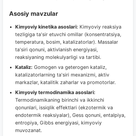
Asosiy mavzular
Kimyoviy kinetika asoslari:
Kimyoviy reaksiya
tezligiga ta'sir etuvchi omillar (konsentratsiya,
temperatura, bosim, katalizatorlar). Massalar
ta'siri qonuni, aktivlanish energiyasi,
reaksiyaning molekulyarligi va tartibi.
Kataliz:
Gomogen va geterogen kataliz,
katalizatorlarning ta'siri mexanizmi, aktiv
markazlar, katalitik zaharlar va promotorlar.
Kimyoviy termodinamika asoslari:
Termodinamikaning birinchi va ikkinchi
qonunlari, issiqlik effektlari (ekzotermik va
endotermik reaksiyalar), Gess qonuni, entalpiya,
entropiya, Gibbs energiyasi, kimyoviy
muvozanat.