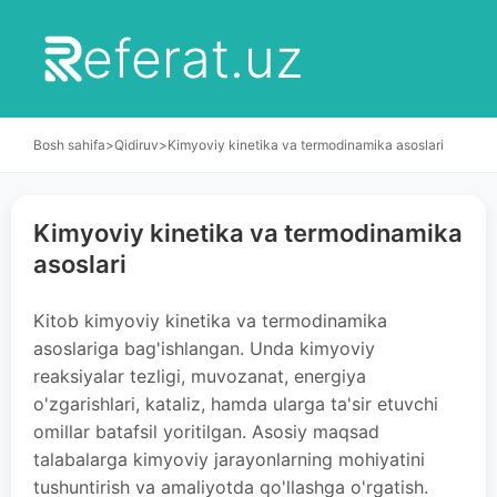
eferat.uz
Bosh sahifa
>
Qidiruv
>
Kimyoviy kinetika va termodinamika asoslari
Kimyoviy kinetika va termodinamika
asoslari
Kitob kimyoviy kinetika va termodinamika
asoslariga bag'ishlangan. Unda kimyoviy
reaksiyalar tezligi, muvozanat, energiya
o'zgarishlari, kataliz, hamda ularga ta'sir etuvchi
omillar batafsil yoritilgan. Asosiy maqsad
talabalarga kimyoviy jarayonlarning mohiyatini
tushuntirish va amaliyotda qo'llashga o'rgatish.