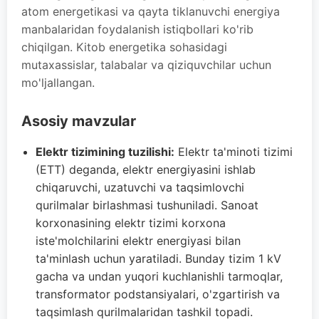
atom energetikasi va qayta tiklanuvchi energiya
manbalaridan foydalanish istiqbollari ko'rib
chiqilgan. Kitob energetika sohasidagi
mutaxassislar, talabalar va qiziquvchilar uchun
mo'ljallangan.
Asosiy mavzular
Elektr tizimining tuzilishi:
Elektr ta'minoti tizimi
(ETT) deganda, elektr energiyasini ishlab
chiqaruvchi, uzatuvchi va taqsimlovchi
qurilmalar birlashmasi tushuniladi. Sanoat
korxonasining elektr tizimi korxona
iste'molchilarini elektr energiyasi bilan
ta'minlash uchun yaratiladi. Bunday tizim 1 kV
gacha va undan yuqori kuchlanishli tarmoqlar,
transformator podstansiyalari, o'zgartirish va
taqsimlash qurilmalaridan tashkil topadi.