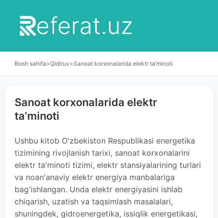
eferat.uz
Bosh sahifa
>
Qidiruv
>
Sanoat korxonalarida elektr ta’minoti
Sanoat korxonalarida elektr
ta’minoti
Ushbu kitob O'zbekiston Respublikasi energetika
tizimining rivojlanish tarixi, sanoat korxonalarini
elektr ta'minoti tizimi, elektr stansiyalarining turlari
va noan'anaviy elektr energiya manbalariga
bag'ishlangan. Unda elektr energiyasini ishlab
chiqarish, uzatish va taqsimlash masalalari,
shuningdek, gidroenergetika, issiqlik energetikasi,