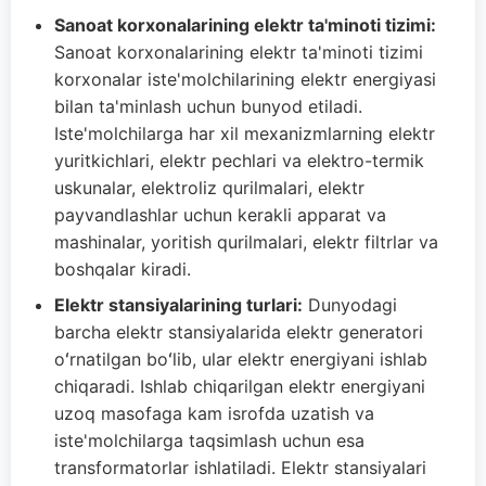
Sanoat korxonalarining elektr ta'minoti tizimi:
Sanoat korxonalarining elektr ta'minoti tizimi
korxonalar iste'molchilarining elektr energiyasi
bilan ta'minlash uchun bunyod etiladi.
Iste'molchilarga har xil mexanizmlarning elektr
yuritkichlari, elektr pechlari va elektro-termik
uskunalar, elektroliz qurilmalari, elektr
payvandlashlar uchun kerakli apparat va
mashinalar, yoritish qurilmalari, elektr filtrlar va
boshqalar kiradi.
Elektr stansiyalarining turlari:
Dunyodagi
barcha elektr stansiyalarida elektr generatori
oʻrnatilgan boʻlib, ular elektr energiyani ishlab
chiqaradi. Ishlab chiqarilgan elektr energiyani
uzoq masofaga kam isrofda uzatish va
iste'molchilarga taqsimlash uchun esa
transformatorlar ishlatiladi. Elektr stansiyalari