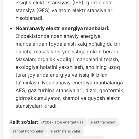
issiqlik elektr stansiyasi (IES), gidroelektr
stansiya (GES) va atom elektr stansiyalari
hisoblanadi.
Noan'anaviy elektr energiya manbalari:
O'zbekistonda noan'anaviy energiya
manbalaridan foydalanish xalq xoʻjaligida bir
qancha masalalarni yechishga imkon beradi.
Masalan: organik yoqilg'i manbalarini tejash,
ekologiya holatini yaxshilash, aholining uzoq
turar joylarida energiya va issiqlik bilan
ta'minlash. Noan'anaviy energiya manbalariga
AES, gaz turbina stansiyalari, dizel, geotermik,
gidroakkumulyator, shamol va quyosh elektr
stansiyalari kiradi.
Kalit so'zlar:
O'zbekiston energetikasi
elektr ta'minoti
sanoat korxonalari
elektr stansiyalari