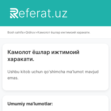
eferat.uz
Bosh sahifa
>
Qidiruv
>
Камолот ёшлар ижтимоий харакати.
Камолот ёшлар ижтимоий
харакати.
Ushbu kitob uchun qo'shimcha ma'lumot mavjud
emas.
Umumiy ma'lumotlar: