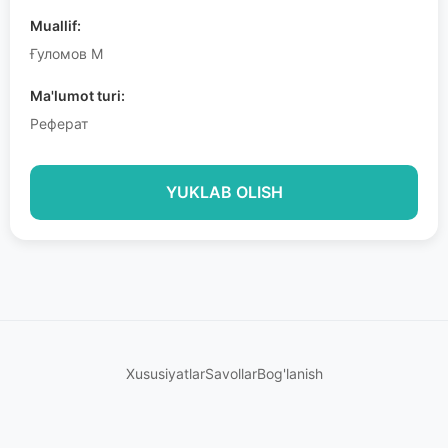
Muallif:
Ғуломов М
Ma'lumot turi:
Реферат
YUKLAB OLISH
Xususiyatlar
Savollar
Bog'lanish