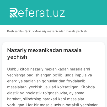
eferat.uz
Bosh sahifa
>
Qidiruv
>
Nazariy mexanikadan masala yechish
Nazariy mexanikadan masala
yechish
Ushbu kitob nazariy mexanikadan masalalarni
yechishga bag'ishlangan bo'lib, unda impuls va
energiya saqlanish qonunlaridan foydalanib
masalalarni yechish usullari ko'rsatilgan. Kitobda
elastik va noelastik to'qnashuvlar, aylanma
harakat, silindrning harakati kabi masalalar
yoritilgan. Har bir masala uchun batafsil yechimlar