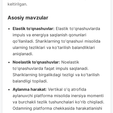
keltirilgan.
Asosiy mavzular
Elastik to'qnashuvlar:
Elastik to'qnashuvlarda
impuls va energiya saqlanish qonunlari
qo'llaniladi. Shariklarning to'qnashuvi misolida
ularning tezliklari va ko'tarilish balandliklari
aniqlanadi.
Noelastik to'qnashuvlar:
Noelastik
to'qnashuvlarda faqat impuls saqlanadi.
Shariklarning birgalikdagi tezligi va ko'tarilish
balandligi topiladi.
Aylanma harakat:
Vertikal o'q atrofida
aylanuvchi platforma misolida inersiya momenti
va burchakli tezlik tushunchalari ko'rib chiqiladi.
Odamning platforma chekkasida harakatlanishi