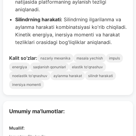
natijasida platformaning aylanish tezligi
aniqlanadi.
Silindrning harakati:
Silindrning ilgarilanma va
aylanma harakati kombinatsiyasi ko'rib chiqiladi.
Kinetik energiya, inersiya momenti va harakat
tezliklari orasidagi bog'liqliklar aniqlanadi.
Kalit so'zlar:
nazariy mexanika
masala yechish
impuls
energiya
saqlanish qonunlari
elastik to'qnashuv
noelastik to'qnashuv
aylanma harakat
silindr harakati
inersiya momenti
Umumiy ma'lumotlar:
Muallif: