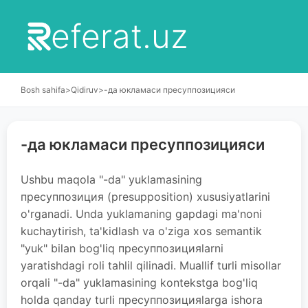
eferat.uz
Bosh sahifa
>
Qidiruv
>
-да юкламаси пресуппозицияси
-да юкламаси пресуппозицияси
Ushbu maqola "-da" yuklamasining
пресуппозиция (presupposition) xususiyatlarini
o'rganadi. Unda yuklamaning gapdagi ma'noni
kuchaytirish, ta'kidlash va o'ziga xos semantik
"yuk" bilan bog'liq пресуппозицияlarni
yaratishdagi roli tahlil qilinadi. Muallif turli misollar
orqali "-da" yuklamasining kontekstga bog'liq
holda qanday turli пресуппозицияlarga ishora