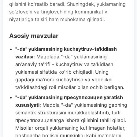
qilishini ko'rsatib beradi. Shuningdek, yuklamaning
so'zlovchi va tinglovchining kommunikativ
niyatlariga ta'siri ham muhokama qilinadi.
Asosiy mavzular
"-da" yuklamasining kuchaytiruv-ta'kidlash
vazifasi:
Maqolada "-da" yuklamasining
an'anaviy ta'rifi - kuchaytiruv va ta'kidlash
yuklamasi sifatida ko'rib chiqiladi. Uning
gapdagi ma'noni kuchaytirish va voqelikni
ta'kidlashdagi roli misollar bilan ochib berilgan.
"-da" yuklamasining пресуппозиция yaratish
xususiyati:
Maqola "-da" yuklamasining gapning
semantik strukturasini murakkablashtirib, turli
пресуппозицияlarga ishora qilishini tahlil qiladi.
Misollar orqali yuklamaning kutilmagan holatlar,
boshqacha bo'lishi mumkinligi kabi ma'nolarni