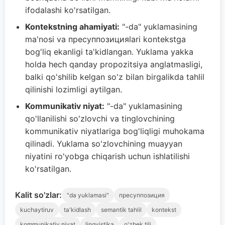
ifodalashi ko'rsatilgan.
Kontekstning ahamiyati:
"-da" yuklamasining
ma'nosi va пресуппозицияlari kontekstga
bog'liq ekanligi ta'kidlangan. Yuklama yakka
holda hech qanday propozitsiya anglatmasligi,
balki qo'shilib kelgan so'z bilan birgalikda tahlil
qilinishi lozimligi aytilgan.
Kommunikativ niyat:
"-da" yuklamasining
qo'llanilishi so'zlovchi va tinglovchining
kommunikativ niyatlariga bog'liqligi muhokama
qilinadi. Yuklama so'zlovchining muayyan
niyatini ro'yobga chiqarish uchun ishlatilishi
ko'rsatilgan.
Kalit so'zlar:
"da yuklamasi"
пресуппозиция
kuchaytiruv
ta'kidlash
semantik tahlil
kontekst
kommunikativ niyat
lingvistika
o'zbek tili