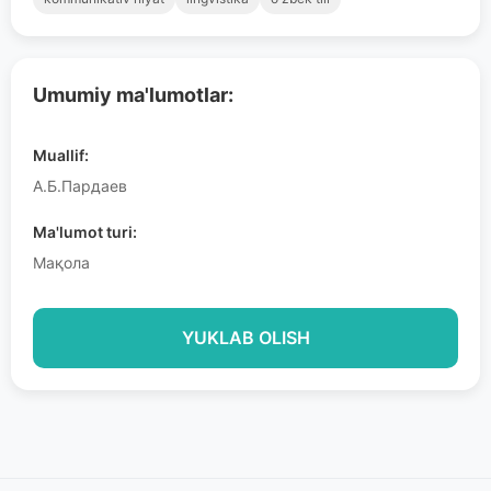
Umumiy ma'lumotlar:
Muallif:
А.Б.Пардаев
Ma'lumot turi:
Мақола
YUKLAB OLISH