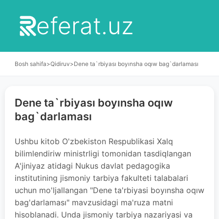
eferat.uz
Bosh sahifa
>
Qidiruv
>
Dene ta`rbiyası boyınsha oqıw bag`darlaması
Dene ta`rbiyası boyınsha oqıw
bag`darlaması
Ushbu kitob O'zbekiston Respublikasi Xalq
bilimlendiriw ministrligi tomonidan tasdiqlangan
A'jiniyaz atidagi Nukus davlat pedagogika
institutining jismoniy tarbiya fakulteti talabalari
uchun mo'ljallangan "Dene ta'rbiyasi boyınsha oqıw
bag'darlaması" mavzusidagi ma'ruza matni
hisoblanadi. Unda jismoniy tarbiya nazariyasi va