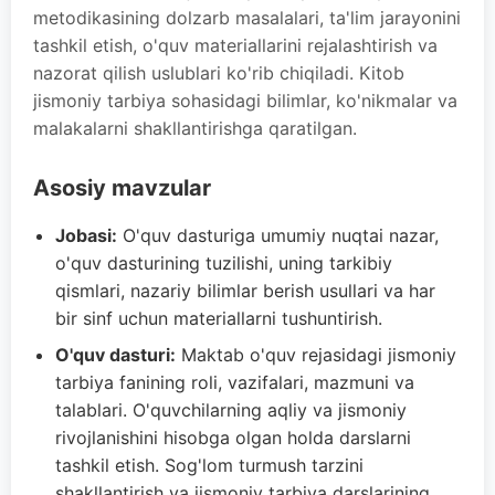
metodikasining dolzarb masalalari, ta'lim jarayonini
tashkil etish, o'quv materiallarini rejalashtirish va
nazorat qilish uslublari ko'rib chiqiladi. Kitob
jismoniy tarbiya sohasidagi bilimlar, ko'nikmalar va
malakalarni shakllantirishga qaratilgan.
Asosiy mavzular
Jobasi:
O'quv dasturiga umumiy nuqtai nazar,
o'quv dasturining tuzilishi, uning tarkibiy
qismlari, nazariy bilimlar berish usullari va har
bir sinf uchun materiallarni tushuntirish.
O'quv dasturi:
Maktab o'quv rejasidagi jismoniy
tarbiya fanining roli, vazifalari, mazmuni va
talablari. O'quvchilarning aqliy va jismoniy
rivojlanishini hisobga olgan holda darslarni
tashkil etish. Sog'lom turmush tarzini
shakllantirish va jismoniy tarbiya darslarining