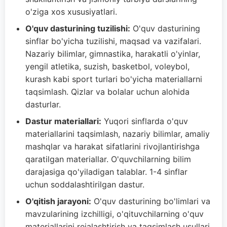
o'ziga xos xususiyatlari.
O'quv dasturining tuzilishi:
O'quv dasturining
sinflar bo'yicha tuzilishi, maqsad va vazifalari.
Nazariy bilimlar, gimnastika, harakatli o'yinlar,
yengil atletika, suzish, basketbol, voleybol,
kurash kabi sport turlari bo'yicha materiallarni
taqsimlash. Qizlar va bolalar uchun alohida
dasturlar.
Dastur materiallari:
Yuqori sinflarda o'quv
materiallarini taqsimlash, nazariy bilimlar, amaliy
mashqlar va harakat sifatlarini rivojlantirishga
qaratilgan materiallar. O'quvchilarning bilim
darajasiga qo'yiladigan talablar. 1-4 sinflar
uchun soddalashtirilgan dastur.
O'qitish jarayoni:
O'quv dasturining bo'limlari va
mavzularining izchilligi, o'qituvchilarning o'quv
materiallarini rejalashtirish va taqsimlash usullari.