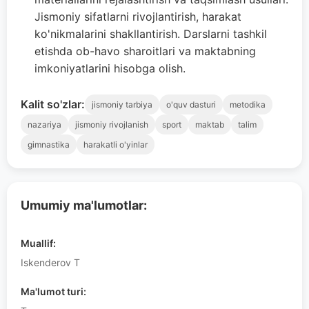
Jismoniy sifatlarni rivojlantirish, harakat
ko'nikmalarini shakllantirish. Darslarni tashkil
etishda ob-havo sharoitlari va maktabning
imkoniyatlarini hisobga olish.
Kalit so'zlar:
jismoniy tarbiya
o'quv dasturi
metodika
nazariya
jismoniy rivojlanish
sport
maktab
talim
gimnastika
harakatli o'yinlar
Umumiy ma'lumotlar:
Muallif:
Iskenderov T
Ma'lumot turi: