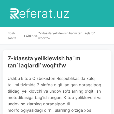
eferat.uz
Bosh
7-klassta yeliklewish ha`m tan`laqlardi’
>
Qidiruv
>
sahifa
woqi’ti’w
7-klassta yeliklewish ha`m
tan`laqlardi’ woqi’ti’w
Ushbu kitob O'zbekiston Respublikasida xalq
ta'limi tizimida 7-sinfda o'qitiladigan qoraqalpoq
tilidagi yeliklovchi va undov so'zlarning o'qitilish
metodikasiga bag'ishlangan. Kitob yeliklovchi va
undov so'zlarning qoraqalpoq til
morfologiyasidagi o'rni, ularning o'ziga xos