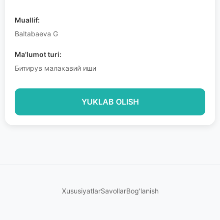
Muallif:
Baltabaeva G
Ma'lumot turi:
Битирув малакавий иши
YUKLAB OLISH
Xususiyatlar
Savollar
Bog'lanish