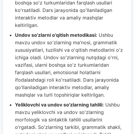
boshqa so'z turkumlaridan farqlash usullari
ko'rsatiladi. Dars jarayonida qo'llaniladigan
interaktiv metodlar va amaliy mashqlar
keltirilgan.
Undov so'zlarni o'qitish metodikasi:
Ushbu
mavzu undov so'zlarning ma'nosi, grammatik
xususiyatlari, tuzilishi va o'qitish metodlarini o'z
ichiga oladi. Undov so'zlarning nutqdagi o'rni,
vazifasi, ularni boshqa so'z turkumlaridan
farqlash usullari, emotsional holatlarni
ifodalashdagi roli ko'rsatiladi. Dars jarayonida
qo'llaniladigan interaktiv metodlar, amaliy
mashqlar va turli topshiriqlar keltirilgan.
Yeliklovchi va undov so'zlarning tahlili:
Ushbu
mavzu yeliklovchi va undov so'zlarning
morfologik va sintaktik tahlili usullarini
o'rgatadi. So'zlarning tarkibi, grammatik shakli,