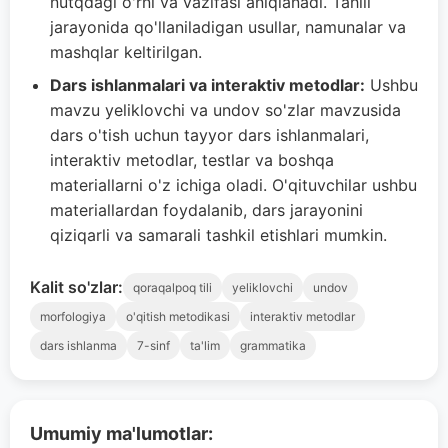
nutqdagi o'rni va vazifasi aniqlanadi. Tahlil
jarayonida qo'llaniladigan usullar, namunalar va
mashqlar keltirilgan.
Dars ishlanmalari va interaktiv metodlar:
Ushbu
mavzu yeliklovchi va undov so'zlar mavzusida
dars o'tish uchun tayyor dars ishlanmalari,
interaktiv metodlar, testlar va boshqa
materiallarni o'z ichiga oladi. O'qituvchilar ushbu
materiallardan foydalanib, dars jarayonini
qiziqarli va samarali tashkil etishlari mumkin.
Kalit so'zlar:
qoraqalpoq tili
yeliklovchi
undov
morfologiya
o'qitish metodikasi
interaktiv metodlar
dars ishlanma
7-sinf
ta'lim
grammatika
Umumiy ma'lumotlar: