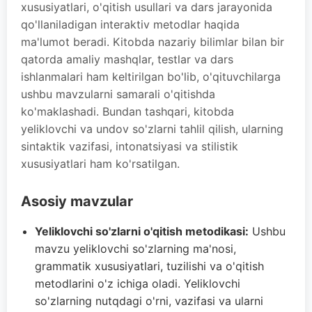
xususiyatlari, o'qitish usullari va dars jarayonida
qo'llaniladigan interaktiv metodlar haqida
ma'lumot beradi. Kitobda nazariy bilimlar bilan bir
qatorda amaliy mashqlar, testlar va dars
ishlanmalari ham keltirilgan bo'lib, o'qituvchilarga
ushbu mavzularni samarali o'qitishda
ko'maklashadi. Bundan tashqari, kitobda
yeliklovchi va undov so'zlarni tahlil qilish, ularning
sintaktik vazifasi, intonatsiyasi va stilistik
xususiyatlari ham ko'rsatilgan.
Asosiy mavzular
Yeliklovchi so'zlarni o'qitish metodikasi:
Ushbu
mavzu yeliklovchi so'zlarning ma'nosi,
grammatik xususiyatlari, tuzilishi va o'qitish
metodlarini o'z ichiga oladi. Yeliklovchi
so'zlarning nutqdagi o'rni, vazifasi va ularni