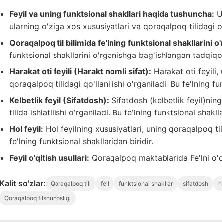
Feyil va uning funktsional shakllari haqida tushuncha:
Us
ularning o'ziga xos xususiyatlari va qoraqalpoq tilidagi o
Qoraqalpoq til bilimida fe'lning funktsional shakllarini o
funktsional shakllarini o'rganishga bag'ishlangan tadqiqot
Harakat oti feyili (Harakt nomli sifat):
Harakat oti feyili,
qoraqalpoq tilidagi qo'llanilishi o'rganiladi. Bu fe'lning fu
Kelbetlik feyil (Sifatdosh):
Sifatdosh (kelbetlik feyil)ni
tilida ishlatilishi o'rganiladi. Bu fe'lning funktsional shaklla
Hol feyil:
Hol feyilning xususiyatlari, uning qoraqalpoq tili
fe'lning funktsional shakllaridan biridir.
Feyil o'qitish usullari:
Qoraqalpoq maktablarida Fe'lni o'qi
Kalit so'zlar:
Qoraqalpoq tili
fe'l
funktsional shakllar
sifatdosh
h
Qoraqalpoq tilshunosligi