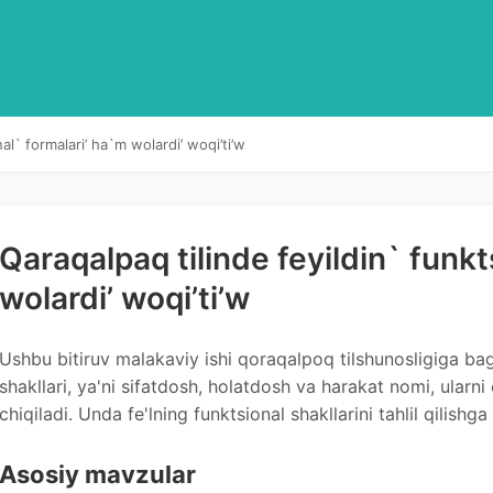
al` formalari’ ha`m wolardi’ woqi’ti’w
Qaraqalpaq tilinde feyildin` funkt
wolardi’ woqi’ti’w
Ushbu bitiruv malakaviy ishi qoraqalpoq tilshunosligiga bag'
shakllari, ya'ni sifatdosh, holatdosh va harakat nomi, ularni 
chiqiladi. Unda fe'lning funktsional shakllarini tahlil qilishga
Asosiy mavzular