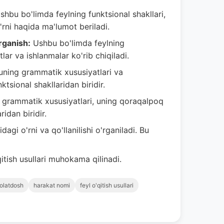
hbu bo'limda feylning funktsional shakllari,
'rni haqida ma'lumot beriladi.
'rganish:
Ushbu bo'limda feylning
lar va ishlanmalar ko'rib chiqiladi.
 uning grammatik xususiyatlari va
nktsional shakllaridan biridir.
ng grammatik xususiyatlari, uning qoraqalpoq
ridan biridir.
dagi o'rni va qo'llanilishi o'rganiladi. Bu
tish usullari muhokama qilinadi.
olatdosh
harakat nomi
feyl o'qitish usullari