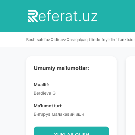
eferat.uz
Bosh sahifa
>
Qidiruv
>
Qaraqalpaq tilinde feyildin` funktsion
Umumiy ma'lumotlar:
Muallif:
Berdieva G
Ma'lumot turi:
Битирув малакавий иши
YUKLAB OLISH