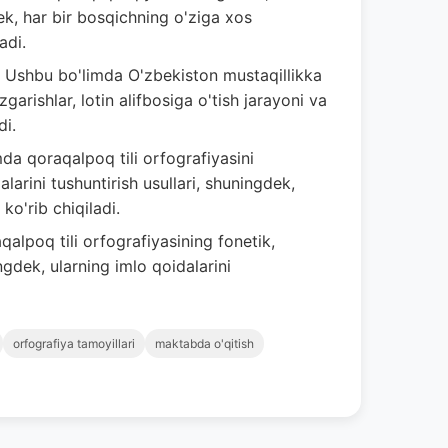
gdek, har bir bosqichning o'ziga xos
adi.
Ushbu bo'limda O'zbekiston mustaqillikka
rishlar, lotin alifbosiga o'tish jarayoni va
di.
a qoraqalpoq tili orfografiyasini
arini tushuntirish usullari, shuningdek,
ko'rib chiqiladi.
lpoq tili orfografiyasining fonetik,
ngdek, ularning imlo qoidalarini
orfografiya tamoyillari
maktabda o'qitish