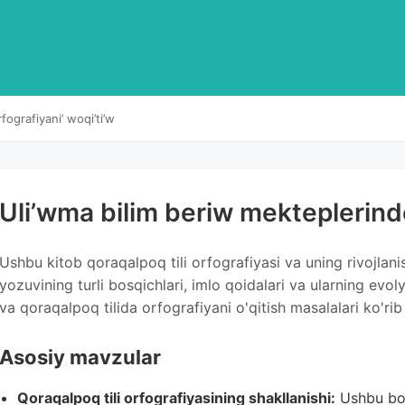
ografiyani’ woqi’ti’w
Uli’wma bilim beriw mekteplerinde
Ushbu kitob qoraqalpoq tili orfografiyasi va uning rivojlan
yozuvining turli bosqichlari, imlo qoidalari va ularning evoly
va qoraqalpoq tilida orfografiyani o'qitish masalalari ko'rib 
Asosiy mavzular
Qoraqalpoq tili orfografiyasining shakllanishi:
Ushbu bo'