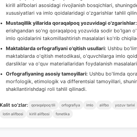
kirill alifbolari asosidagi rivojlanish bosqichlari, shunin
xususiyatlari va imlo qoidalaridagi o'zgarishlar tahlil qilin
Mustaqillik yillarida qoraqalpoq yozuvidagi o'zgarishlar:
erishgandan so'ng qoraqalpoq yozuvida sodir bo'lgan o'zga
imlo qoidalarini takomillashtirish masalalari ko'rib chiqila
Maktablarda orfografiyani o'qitish usullari:
Ushbu bo'limd
maktablarda o'qitish metodikasi, o'quvchilarga imlo qoidal
darsliklar va o'quv materiallaridan foydalanish masalalari 
Orfografiyaning asosiy tamoyillari:
Ushbu bo'limda qoraqa
morfologik, etimologik va differentsial tamoyillari, shuni
shakllantirishdagi roli tahlil qilinadi.
Kalit so'zlar:
qoraqalpoq tili
orfografiya
imlo
alifbo
yozuv tarixi
lotin alifbosi
kirill alifbosi
fonetika