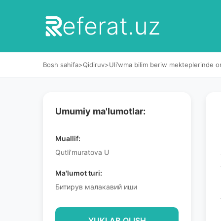
eferat.uz
Bosh sahifa
>
Qidiruv
>
Uli’wma bilim beriw mekteplerinde orf
Umumiy ma'lumotlar:
Muallif:
Qutli’muratova U
Ma'lumot turi:
Битирув малакавий иши
YUKLAB OLISH