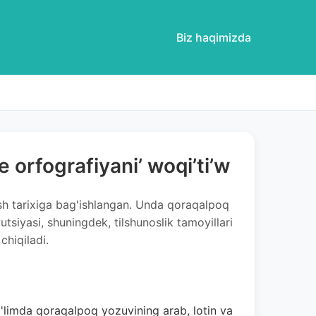
Biz haqimizda
 orfografiyani’ woqi’ti’w
ish tarixiga bag'ishlangan. Unda qoraqalpoq
utsiyasi, shuningdek, tilshunoslik tamoyillari
chiqiladi.
limda qoraqalpoq yozuvining arab, lotin va