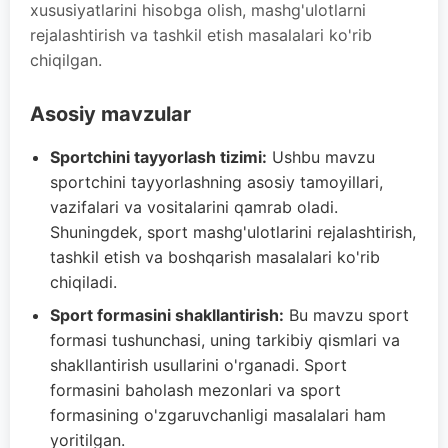
xususiyatlarini hisobga olish, mashg'ulotlarni
rejalashtirish va tashkil etish masalalari ko'rib
chiqilgan.
Asosiy mavzular
Sportchini tayyorlash tizimi:
Ushbu mavzu
sportchini tayyorlashning asosiy tamoyillari,
vazifalari va vositalarini qamrab oladi.
Shuningdek, sport mashg'ulotlarini rejalashtirish,
tashkil etish va boshqarish masalalari ko'rib
chiqiladi.
Sport formasini shakllantirish:
Bu mavzu sport
formasi tushunchasi, uning tarkibiy qismlari va
shakllantirish usullarini o'rganadi. Sport
formasini baholash mezonlari va sport
formasining o'zgaruvchanligi masalalari ham
yoritilgan.