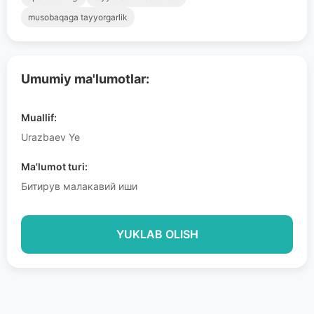
musobaqaga tayyorgarlik
Umumiy ma'lumotlar:
Muallif:
Urazbaev Ye
Ma'lumot turi:
Битирув малакавий иши
YUKLAB OLISH