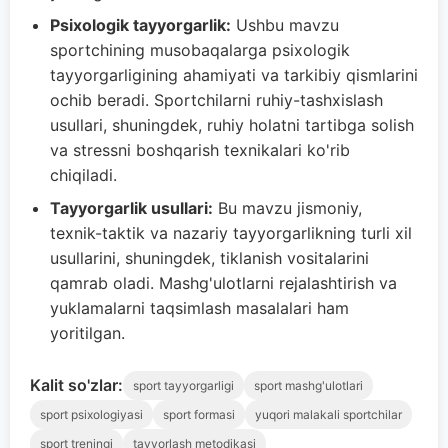
Psixologik tayyorgarlik:
Ushbu mavzu
sportchining musobaqalarga psixologik
tayyorgarligining ahamiyati va tarkibiy qismlarini
ochib beradi. Sportchilarni ruhiy-tashxislash
usullari, shuningdek, ruhiy holatni tartibga solish
va stressni boshqarish texnikalari ko'rib
chiqiladi.
Tayyorgarlik usullari:
Bu mavzu jismoniy,
texnik-taktik va nazariy tayyorgarlikning turli xil
usullarini, shuningdek, tiklanish vositalarini
qamrab oladi. Mashg'ulotlarni rejalashtirish va
yuklamalarni taqsimlash masalalari ham
yoritilgan.
Kalit so'zlar:
sport tayyorgarligi
sport mashg'ulotlari
sport psixologiyasi
sport formasi
yuqori malakali sportchilar
sport treningi
tayyorlash metodikasi