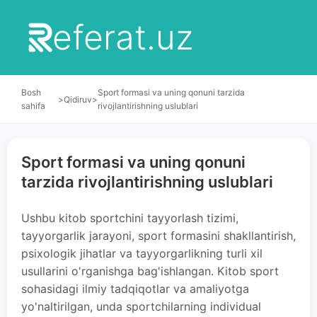
eferat.uz
Bosh
Sport formasi va uning qonuni tarzida
>
Qidiruv
>
sahifa
rivojlantirishning uslublari
Sport formasi va uning qonuni
tarzida rivojlantirishning uslublari
Ushbu kitob sportchini tayyorlash tizimi,
tayyorgarlik jarayoni, sport formasini shakllantirish,
psixologik jihatlar va tayyorgarlikning turli xil
usullarini o'rganishga bag'ishlangan. Kitob sport
sohasidagi ilmiy tadqiqotlar va amaliyotga
yo'naltirilgan, unda sportchilarning individual