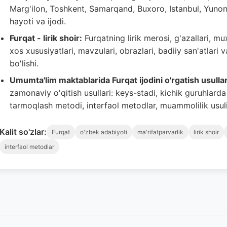
Marg'ilon, Toshkent, Samarqand, Buxoro, Istanbul, Yunon
hayoti va ijodi.
Furqat - lirik shoir:
Furqatning lirik merosi, g'azallari, m
xos xususiyatlari, mavzulari, obrazlari, badiiy san'atlari 
bo'lishi.
Umumta'lim maktablarida Furqat ijodini o'rgatish usullar
zamonaviy o'qitish usullari: keys-stadi, kichik guruhlarda
tarmoqlash metodi, interfaol metodlar, muammolilik usuli, 
Kalit so'zlar:
Furqat
o'zbek adabiyoti
ma'rifatparvarlik
lirik shoir
interfaol metodlar