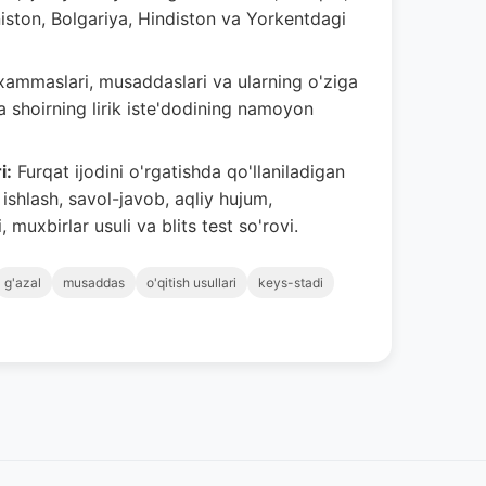
iston, Bolgariya, Hindiston va Yorkentdagi
uxammaslari, musaddaslari va ularning o'ziga
va shoirning lirik iste'dodining namoyon
i:
Furqat ijodini o'rgatishda qo'llaniladigan
 ishlash, savol-javob, aqliy hujum,
muxbirlar usuli va blits test so'rovi.
g'azal
musaddas
o'qitish usullari
keys-stadi