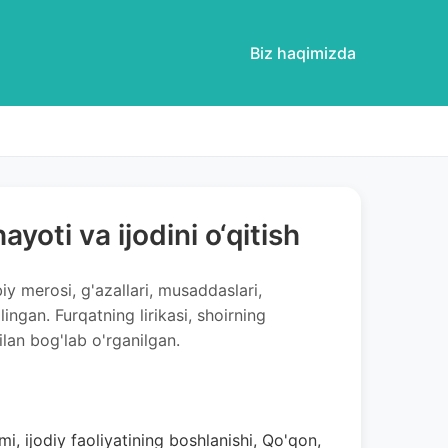
Biz haqimizda
oti va ijodini o‘qitish
iy merosi, g'azallari, musaddaslari,
qilingan. Furqatning lirikasi, shoirning
ilan bog'lab o'rganilgan.
limi, ijodiy faoliyatining boshlanishi, Qo'qon,