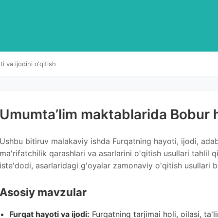
va ijodini o‘qitish
Umumta’lim maktablarida Bobur hay
Ushbu bitiruv malakaviy ishda Furqatning hayoti, ijodi, adab
ma'rifatchilik qarashlari va asarlarini o'qitish usullari tahlil 
iste'dodi, asarlaridagi g'oyalar zamonaviy o'qitish usullari b
Asosiy mavzular
Furqat hayoti va ijodi:
Furqatning tarjimai holi, oilasi, ta'