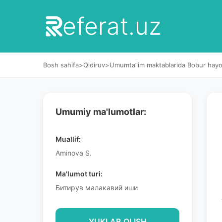
eferat.uz
Bosh sahifa
>
Qidiruv
>
Umumta’lim maktablarida Bobur hayoti 
Umumiy ma'lumotlar:
Muallif:
Aminova S.
Ma'lumot turi:
Битирув малакавий иши
YUKLAB OLISH