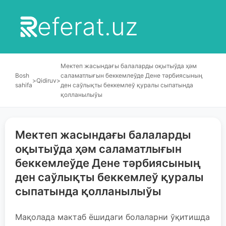
eferat.uz
Мектеп жасындағы балаларды оқытыўда ҳәм
Bosh
саламатлығын беккемлеўде Дене тәрбиясының
>
Qidiruv
>
sahifa
ден саўлықты беккемлеў қуралы сыпатында
қолланылыўы
Мектеп жасындағы балаларды
оқытыўда ҳәм саламатлығын
беккемлеўде Дене тәрбиясының
ден саўлықты беккемлеў қуралы
сыпатында қолланылыўы
Мақолада мактаб ёшидаги болаларни ўқитишда