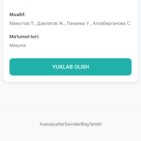
Muallif:
Мамутов П., Давлатов Ж., Панаева У., Аллаберганова С.
Ma'lumot turi:
Мақола
YUKLAB OLISH
Xususiyatlar
Savollar
Bog'lanish