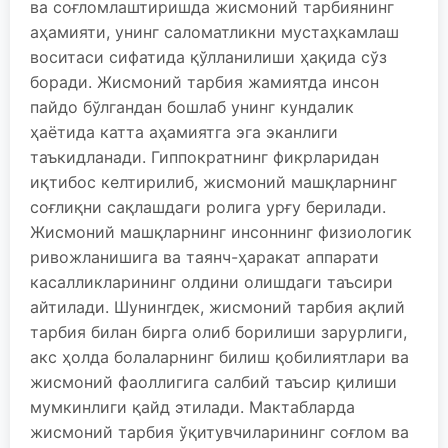
ва соғломлаштиришда жисмоний тарбиянинг
аҳамияти, унинг саломатликни мустаҳкамлаш
воситаси сифатида қўлланилиши ҳақида сўз
боради. Жисмоний тарбия жамиятда инсон
пайдо бўлгандан бошлаб унинг кундалик
ҳаётида катта аҳамиятга эга эканлиги
таъкидланади. Гиппократнинг фикрларидан
иқтибос келтирилиб, жисмоний машқларнинг
соғлиқни сақлашдаги ролига урғу берилади.
Жисмоний машқларнинг инсоннинг физиологик
ривожланишига ва таянч-ҳаракат аппарати
касалликларининг олдини олишдаги таъсири
айтилади. Шунингдек, жисмоний тарбия ақлий
тарбия билан бирга олиб борилиши зарурлиги,
акс ҳолда болаларнинг билиш қобилиятлари ва
жисмоний фаоллигига салбий таъсир қилиши
мумкинлиги қайд этилади. Мактабларда
жисмоний тарбия ўқитувчиларининг соғлом ва