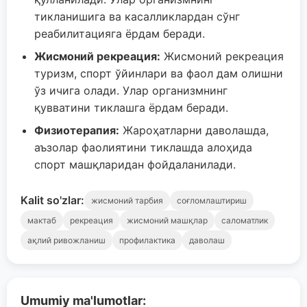
тикланишига ва касалликлардан сўнг
реабилитацияга ёрдам беради.
Жисмоний рекреация:
Жисмоний рекреация
туризм, спорт ўйинлари ва фаол дам олишни
ўз ичига олади. Улар организмнинг
қувватини тиклашга ёрдам беради.
Физиотерапия:
Жароҳатларни даволашда,
аъзолар фаолиятини тиклашда алоҳида
спорт машқларидан фойдаланилади.
Kalit so'zlar:
жисмоний тарбия
соғломлаштириш
мактаб
рекреация
жисмоний машқлар
саломатлик
ақлий ривожланиш
профилактика
даволаш
Umumiy ma'lumotlar: