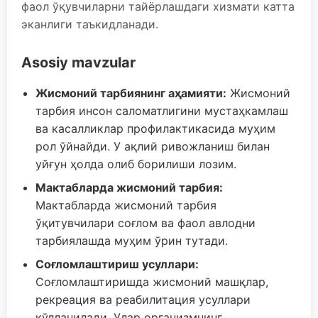
фаол ўқувчиларни тайёрлашдаги хизмати катта
эканлиги таъкидланади.
Asosiy mavzular
Жисмоний тарбиянинг аҳамияти:
Жисмоний
тарбия инсон саломатлигини мустаҳкамлаш
ва касалликлар профилактикасида муҳим
рол ўйнайди. У ақлий ривожланиш билан
уйғун ҳолда олиб борилиши лозим.
Мактабларда жисмоний тарбия:
Мактабларда жисмоний тарбия
ўқитувчилари соғлом ва фаол авлодни
тарбиялашда муҳим ўрин тутади.
Соғломлаштириш усуллари:
Соғломлаштиришда жисмоний машқлар,
рекреация ва реабилитация усуллари
қўлланилади. Улар организмнинг