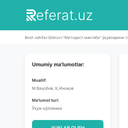
eferat.uz
Bosh sahifa
>
Qidiruv
>
"Методист мактаби" ўқувларини 
Umumiy ma'lumotlar:
Muallif:
М.Ваҳобов, Қ.Иноқов
Ma'lumot turi:
Ўқув-қўлланма
YUKLAB OLISH