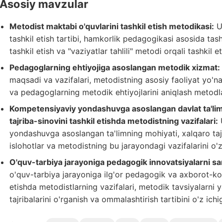
Asosiy mavzular
Metodist maktabi o'quvlarini tashkil etish metodikasi:
U
tashkil etish tartibi, hamkorlik pedagogikasi asosida tash
tashkil etish va "vaziyatlar tahlili" metodi orqali tashkil e
Pedagoglarning ehtiyojiga asoslangan metodik xizmat:
maqsadi va vazifalari, metodistning asosiy faoliyat yo'na
va pedagoglarning metodik ehtiyojlarini aniqlash metodlar
Kompetensiyaviy yondashuvga asoslangan davlat ta'lim s
tajriba-sinovini tashkil etishda metodistning vazifalari:
yondashuvga asoslangan ta'limning mohiyati, xalqaro taj
islohotlar va metodistning bu jarayondagi vazifalarini o'z
O'quv-tarbiya jarayoniga pedagogik innovatsiyalarni sama
o'quv-tarbiya jarayoniga ilg'or pedagogik va axborot-ko
etishda metodistlarning vazifalari, metodik tavsiyalarni y
tajribalarini o'rganish va ommalashtirish tartibini o'z ichi