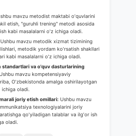
shbu mavzu metodist maktabi o'quvlarini
kil etish, "guruhli trening" metodi asosida
tish kabi masalalarni o'z ichiga oladi.
Ushbu mavzu metodik xizmat tizimining
lishlari, metodik yordam ko'rsatish shakllari
i kabi masalalarni o'z ichiga oladi.
tandartlari va o'quv dasturlarining
Ushbu mavzu kompetensiyaviy
riba, O'zbekistonda amalga oshirilayotgan
 ichiga oladi.
rali joriy etish omillari:
Ushbu mavzu
mmunikatsiya texnologiyalarini joriy
aratishga qo'yiladigan talablar va ilg'or ish
ga oladi.