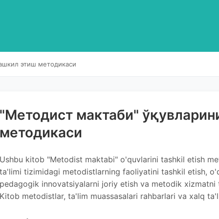
ташкил этиш методикаси
"Методист мактаби" ўқувларин
методикаси
Ushbu kitob "Metodist maktabi" o'quvlarini tashkil etish me
ta'limi tizimidagi metodistlarning faoliyatini tashkil etish, o
pedagogik innovatsiyalarni joriy etish va metodik xizmatni t
Kitob metodistlar, ta'lim muassasalari rahbarlari va xalq ta'