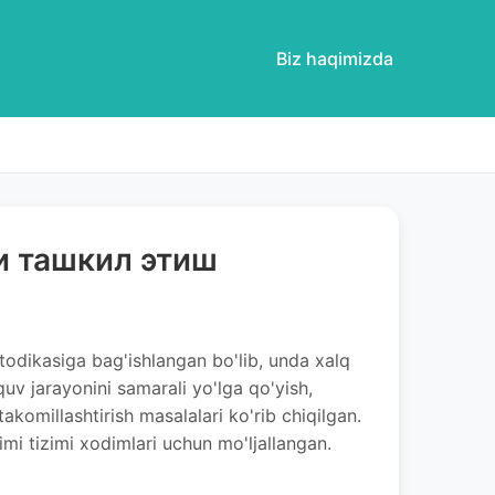
Biz haqimizda
и ташкил этиш
todikasiga bag'ishlangan bo'lib, unda xalq
'quv jarayonini samarali yo'lga qo'yish,
akomillashtirish masalalari ko'rib chiqilgan.
limi tizimi xodimlari uchun mo'ljallangan.