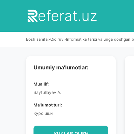
eferat.uz
Bosh sahifa
>
Qidiruv
>
Informatika tarixi va unga qo’shgan b
Umumiy ma'lumotlar:
Muallif:
Sayfullayev A.
Ma'lumot turi:
Курс иши
YUKLAB OLISH