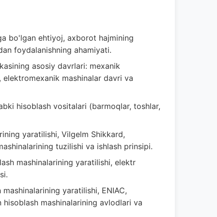
a bo'lgan ehtiyoj, axborot hajmining
rdan foydalanishning ahamiyati.
kasining asosiy davrlari: mexanik
, elektromexanik mashinalar davri va
bki hisoblash vositalari (barmoqlar, toshlar,
ning yaratilishi, Vilgelm Shikkard,
shinalarining tuzilishi va ishlash prinsipi.
sh mashinalarining yaratilishi, elektr
si.
 mashinalarining yaratilishi, ENIAC,
n hisoblash mashinalarining avlodlari va