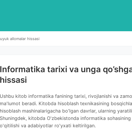
uyuk allomalar hissasi
Informatika tarixi va unga qo’shg
hissasi
Ushbu kitob informatika fanining tarixi, rivojlanishi va zam
ma'lumot beradi. Kitobda hisoblash texnikasining bosqichla
hisoblash mashinalarigacha bo'lgan davrlar, ularning yaratilis
Shuningdek, kitobda O'zbekistonda informatika sohasining ri
o'qitilishi va adabiyotlar ro'yxati keltirilgan.