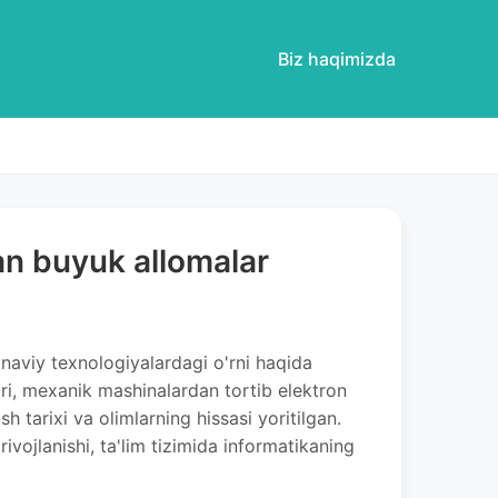
Biz haqimizda
an buyuk allomalar
onaviy texnologiyalardagi o'rni haqida
ri, mexanik mashinalardan tortib elektron
h tarixi va olimlarning hissasi yoritilgan.
vojlanishi, ta'lim tizimida informatikaning