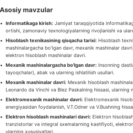
Asosiy mavzular
Informatikaga kirish:
Jamiyat taraqqiyotida informatikag
ortishi, zamonaviy texnologiyalarning rivojlanishi va ula
Hisoblash texnikasining qisqacha tarixi:
Hisoblash texni
mashinalargacha bo'lgan davr, mexanik mashinalar davri
elektron hisoblash mashinalar davri.
Mexanik mashinalargacha bo'lgan davr:
Insonning dastla
tayoqchalar), abak va ularning ishlatilish usullari.
Mexanik mashinalar davri:
Mexanik hisoblash mashinalari
Leonardo da Vinchi va Blez Paskalning hissasi, ularning ma
Elektromexanik mashinalar davri:
Elektromexanik hisobla
energiyasidan foydalanish, V.T.Odner va V.Bushning hissa
Elektron hisoblash mashinalari davri:
Elektron hisoblash
tranzistorlar va integral sxemalarning kashfiyoti, elektro
ularning xususiyatlari.