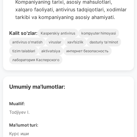
Kompaniyaning tarixi, asosiy mahsulotlari,
xalqaro faoliyati, antivirus tadqiqotlari, xodimlar
tarkibi va kompaniyaning asosiy ahamiyati.
Kalit so'zlar:
Kasperskiy antivirus
kompyuter himoyasi
antivirus o'rnatish
viruslar
xavfsizlik
dasturiy ta'minot
tizim talablari
aktivatsiya
интернет безопасность
лаборатория Касперского
Umumiy ma'lumotlar:
Muallif:
Todjiyev I.
Ma'lumot turi:
Курс иши