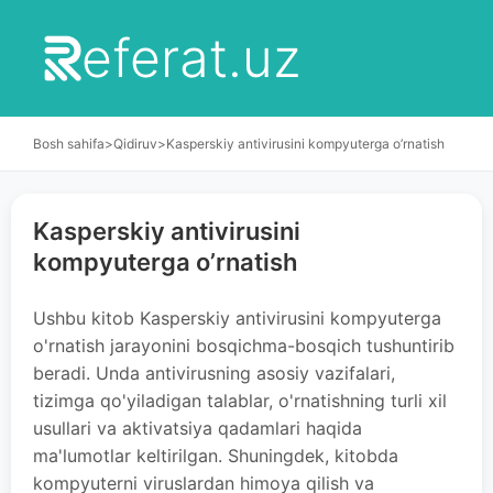
eferat.uz
Bosh sahifa
>
Qidiruv
>
Kasperskiy antivirusini kompyuterga o’rnatish
Kasperskiy antivirusini
kompyuterga o’rnatish
Ushbu kitob Kasperskiy antivirusini kompyuterga
o'rnatish jarayonini bosqichma-bosqich tushuntirib
beradi. Unda antivirusning asosiy vazifalari,
tizimga qo'yiladigan talablar, o'rnatishning turli xil
usullari va aktivatsiya qadamlari haqida
ma'lumotlar keltirilgan. Shuningdek, kitobda
kompyuterni viruslardan himoya qilish va