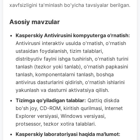
xavfsizligini ta'minlash bo'yicha tavsiyalar berilgan.
Asosiy mavzular
Kasperskiy Antivirusini kompyuterga o'rnatish:
Antivirusni interaktiv usulda o'rnatish, o'rnatish
ustasidan foydalanish, tizim talablari,
distribyutiv faylni ishga tushirish, o'rnatish turini
tanlash (tezkor yoki tanlab), o'rnatish papkasini
tanlash, komponentalarni tanlash, boshqa
antivirus dasturlarini qidirish, o'rnatish ishlarini
yakunlash va dasturni aktivatsiya qilish.
Tizimga qo'yiladigan talablar:
Qattiq diskda
bo'sh joy, CD-ROM, kiritish qurilmasi, Internet
Explorer versiyasi, Windows versiyasi,
protsessor, tezkor xotira talablari.
Kasperskiy laboratoriyasi haqida ma'lumot: