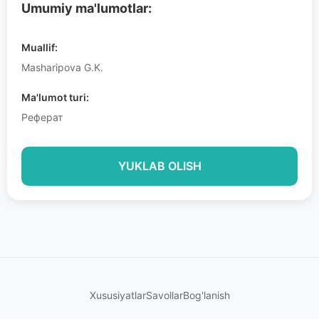
Umumiy ma'lumotlar:
Muallif:
Masharipova G.K.
Ma'lumot turi:
Реферат
YUKLAB OLISH
Xususiyatlar
Savollar
Bog'lanish