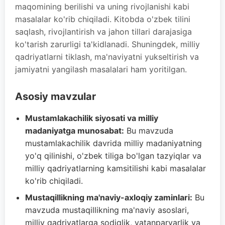
maqomining berilishi va uning rivojlanishi kabi
masalalar ko'rib chiqiladi. Kitobda o'zbek tilini
saqlash, rivojlantirish va jahon tillari darajasiga
ko'tarish zarurligi ta'kidlanadi. Shuningdek, milliy
qadriyatlarni tiklash, ma'naviyatni yukseltirish va
jamiyatni yangilash masalalari ham yoritilgan.
Asosiy mavzular
Mustamlakachilik siyosati va milliy
madaniyatga munosabat:
Bu mavzuda
mustamlakachilik davrida milliy madaniyatning
yo'q qilinishi, o'zbek tiliga bo'lgan tazyiqlar va
milliy qadriyatlarning kamsitilishi kabi masalalar
ko'rib chiqiladi.
Mustaqillikning ma'naviy-axloqiy zaminlari:
Bu
mavzuda mustaqillikning ma'naviy asoslari,
milliy qadriyatlarga sodiqlik, vatanparvarlik va