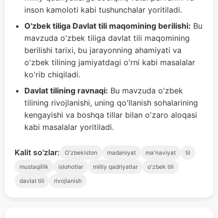
inson kamoloti kabi tushunchalar yoritiladi.
O'zbek tiliga Davlat tili maqomining berilishi:
Bu
mavzuda o'zbek tiliga davlat tili maqomining
berilishi tarixi, bu jarayonning ahamiyati va
o'zbek tilining jamiyatdagi o'rni kabi masalalar
ko'rib chiqiladi.
Davlat tilining ravnaqi:
Bu mavzuda o'zbek
tilining rivojlanishi, uning qo'llanish sohalarining
kengayishi va boshqa tillar bilan o'zaro aloqasi
kabi masalalar yoritiladi.
Kalit so'zlar:
O'zbekiston
madaniyat
ma'naviyat
til
mustaqillik
islohotlar
milliy qadriyatlar
o'zbek tili
davlat tili
rivojlanish