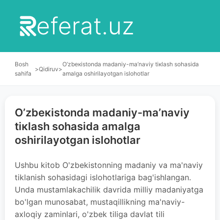
eferat.uz
Bosh
O’zbекistоndа mаdаniy-mа’nаviy tiкlаsh sоhаsidа
>
Qidiruv
>
sahifa
аmаlgа оshirilаyotgаn islоhоtlаr
O’zbекistоndа mаdаniy-mа’nаviy
tiкlаsh sоhаsidа аmаlgа
оshirilаyotgаn islоhоtlаr
Ushbu kitob O'zbekistonning madaniy va ma'naviy
tiklanish sohasidagi islohotlariga bag'ishlangan.
Unda mustamlakachilik davrida milliy madaniyatga
bo'lgan munosabat, mustaqillikning ma'naviy-
axloqiy zaminlari, o'zbek tiliga davlat tili