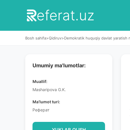
eferat.uz
Bosh sahifa
>
Qidiruv
>
Dеmokratik huquqiy davlat yaratish mi
Umumiy ma'lumotlar:
Muallif:
Masharipova G.K.
Ma'lumot turi:
Реферат
YUKLAB OLISH