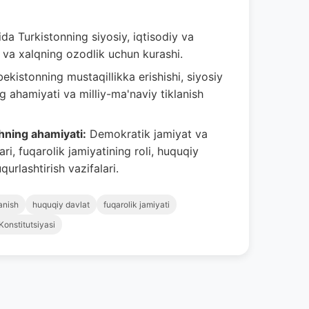
da Turkistonning siyosiy, iqtisodiy va
i va xalqning ozodlik uchun kurashi.
ekistonning mustaqillikka erishishi, siyosiy
ng ahamiyati va milliy-ma'naviy tiklanish
shning ahamiyati:
Demokratik jamiyat va
i, fuqarolik jamiyatining roli, huquqiy
urlashtirish vazifalari.
lanish
huquqiy davlat
fuqarolik jamiyati
Konstitutsiyasi