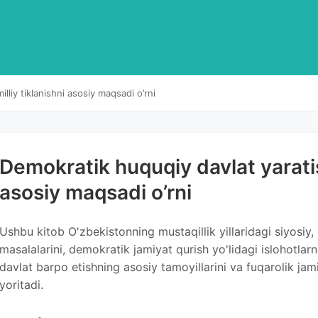
lliy tiklanishni asosiy maqsadi o’rni
Dеmokratik huquqiy davlat yaratish
asosiy maqsadi o’rni
Ushbu kitob O'zbekistonning mustaqillik yillaridagi siyosiy, 
masalalarini, demokratik jamiyat qurish yo'lidagi islohotlarni
davlat barpo etishning asosiy tamoyillarini va fuqarolik jami
yoritadi.