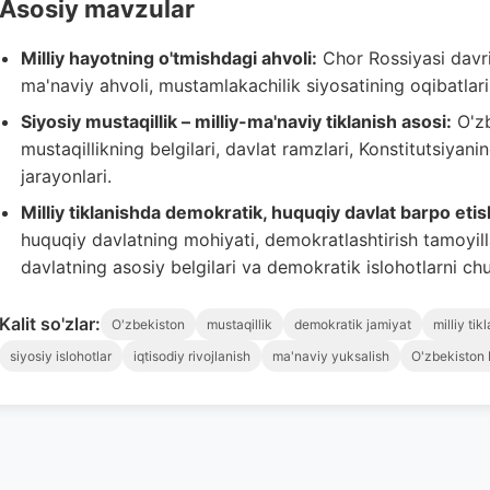
Asosiy mavzular
Milliy hayotning o'tmishdagi ahvoli:
Chor Rossiyasi davri
ma'naviy ahvoli, mustamlakachilik siyosatining oqibatlar
Siyosiy mustaqillik – milliy-ma'naviy tiklanish asosi:
O'zb
mustaqillikning belgilari, davlat ramzlari, Konstitutsiyani
jarayonlari.
Milliy tiklanishda demokratik, huquqiy davlat barpo eti
huquqiy davlatning mohiyati, demokratlashtirish tamoyillar
davlatning asosiy belgilari va demokratik islohotlarni chuq
Kalit so'zlar:
O'zbekiston
mustaqillik
demokratik jamiyat
milliy tik
siyosiy islohotlar
iqtisodiy rivojlanish
ma'naviy yuksalish
O'zbekiston 