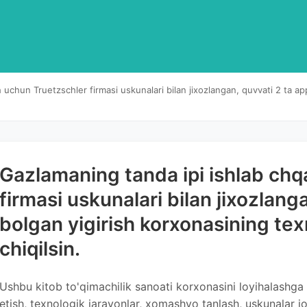
 uchun Truetzschler firmasi uskunalari bilan jixozlangan, quvvati 2 ta ap
Gazlamaning tanda ipi ishlab chq
firmasi uskunalari bilan jixozlang
bolgan yigirish korxonasining texn
chiqilsin.
Ushbu kitob to'qimachilik sanoati korxonasini loyihalashga 
etish, texnologik jarayonlar, xomashyo tanlash, uskunalar j