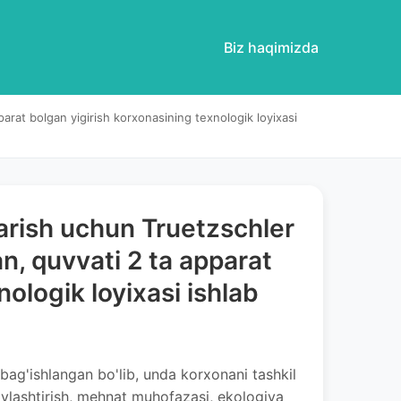
Biz haqimizda
parat bolgan yigirish korxonasining texnologik loyixasi
arish uchun Truetzschler
an, quvvati 2 ta apparat
ologik loyixasi ishlab
bag'ishlangan bo'lib, unda korxonani tashkil
oylashtirish, mehnat muhofazasi, ekologiya