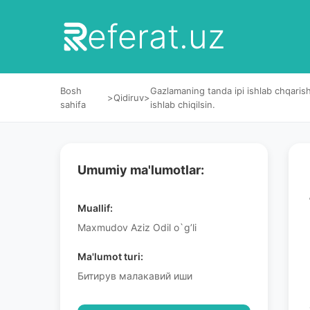
eferat.uz
Bosh
Gazlamaning tanda ipi ishlab chqarish
>
Qidiruv
>
sahifa
ishlab chiqilsin.
Umumiy ma'lumotlar:
Muallif:
Maxmudov Аziz Odil o`g’li
Ma'lumot turi:
Битирув малакавий иши