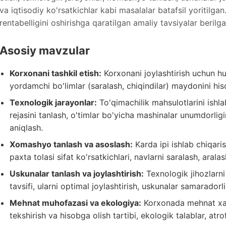
va iqtisodiy ko'rsatkichlar kabi masalalar batafsil yoritilg
rentabelligini oshirishga qaratilgan amaliy tavsiyalar berilga
Asosiy mavzular
Korxonani tashkil etish:
Korxonani joylashtirish uchun hud
yordamchi bo'limlar (saralash, chiqindilar) maydonini his
Texnologik jarayonlar:
To'qimachilik mahsulotlarini ishlab
rejasini tanlash, o'timlar bo'yicha mashinalar unumdorlig
aniqlash.
Xomashyo tanlash va asoslash:
Karda ipi ishlab chiqar
paxta tolasi sifat ko'rsatkichlari, navlarni saralash, aral
Uskunalar tanlash va joylashtirish:
Texnologik jihozlarni
tavsifi, ularni optimal joylashtirish, uskunalar samaradorlig
Mehnat muhofazasi va ekologiya:
Korxonada mehnat xavfs
tekshirish va hisobga olish tartibi, ekologik talablar, atr