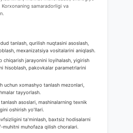
an. Korxonaning samaradorligi va
n.
ud tanlash, qurilish nuqtasini asoslash,
oblash, mexanizatsiya vositalarini aniqlash.
 chiqarish jarayonini loyihalash, yigirish
ini hisoblash, pakovkalar parametrlarini
ish uchun xomashyo tanlash mezonlari,
ashmalar tayyorlash.
 tanlash asoslari, mashinalarning texnik
ini oshirish yo'llari.
izligini ta'minlash, baxtsiz hodisalarni
of-muhitni muhofaza qilish choralari.