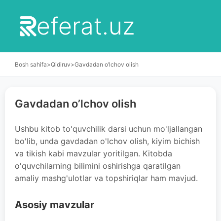
eferat.uz
Bosh sahifa
>
Qidiruv
>
Gavdadan o’lchov olish
Gavdadan o’lchov olish
Ushbu kitob to'quvchilik darsi uchun mo'ljallangan
bo'lib, unda gavdadan o'lchov olish, kiyim bichish
va tikish kabi mavzular yoritilgan. Kitobda
o'quvchilarning bilimini oshirishga qaratilgan
amaliy mashg'ulotlar va topshiriqlar ham mavjud.
Asosiy mavzular