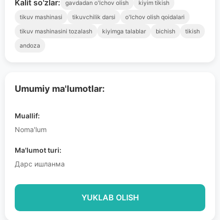
Kalit so'zlar:
gavdadan o'lchov olish
kiyim tikish
tikuv mashinasi
tikuvchilik darsi
o'lchov olish qoidalari
tikuv mashinasini tozalash
kiyimga talablar
bichish
tikish
andoza
Umumiy ma'lumotlar:
Muallif:
Noma'lum
Ma'lumot turi:
Дарс ишланма
YUKLAB OLISH