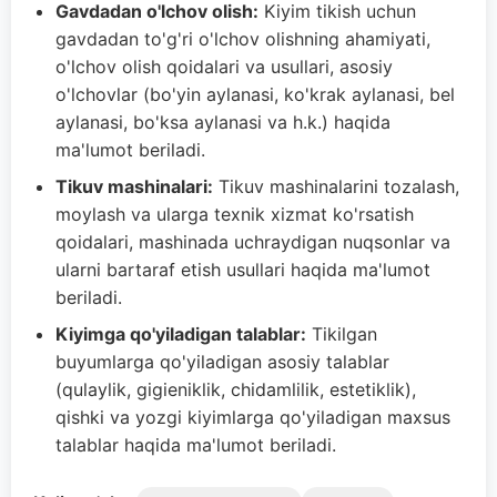
Gavdadan o'lchov olish:
Kiyim tikish uchun
gavdadan to'g'ri o'lchov olishning ahamiyati,
o'lchov olish qoidalari va usullari, asosiy
o'lchovlar (bo'yin aylanasi, ko'krak aylanasi, bel
aylanasi, bo'ksa aylanasi va h.k.) haqida
ma'lumot beriladi.
Tikuv mashinalari:
Tikuv mashinalarini tozalash,
moylash va ularga texnik xizmat ko'rsatish
qoidalari, mashinada uchraydigan nuqsonlar va
ularni bartaraf etish usullari haqida ma'lumot
beriladi.
Kiyimga qo'yiladigan talablar:
Tikilgan
buyumlarga qo'yiladigan asosiy talablar
(qulaylik, gigieniklik, chidamlilik, estetiklik),
qishki va yozgi kiyimlarga qo'yiladigan maxsus
talablar haqida ma'lumot beriladi.